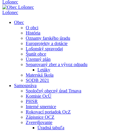
Lošonec
Lošonec
Obec
O obci
História
Oznamy farského úradu
Europrojekty a dotácie
Lošonský spravodaj
Štatút obce
Územný plán
Separovaný zber a vývoz odpadu
Letáky
Materská škola
SODB 2021
Samospráva
Spoločný obecný úrad Trnava
Komisie OcÚ
PHSR
Interné smernice
Rokovací poriadok OcZ
Zápisnice OCZ
Zverejňovanie
Úradná tabuľa