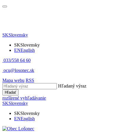
SK
Slovensky
SK
Slovensky
EN
English
033/558 64 60
ocu@losonec.sk
Mapa webu
RSS
Hľadaný výraz
Hľadať
rozšírené vyhľadávanie
SK
Slovensky
SK
Slovensky
EN
English