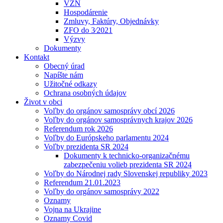
VZN
Hospodárenie
Zmluvy, Faktúry, Objednávky
ZFO do 3⁄2021
Výzvy
Dokumenty
Kontakt
Obecný úrad
Napíšte nám
Užitočné odkazy
Ochrana osobných údajov
Život v obci
Voľby do orgánov samosprávy obcí 2026
Voľby do orgánov samosprávnych krajov 2026
Referendum rok 2026
Voľby do Európskeho parlamentu 2024
Voľby prezidenta SR 2024
Dokumenty k technicko-organizačnému
zabezpečeniu volieb prezidenta SR 2024
Voľby do Národnej rady Slovenskej republiky 2023
Referendum 21.01.2023
Voľby do orgánov samosprávy 2022
Oznamy
Vojna na Ukrajine
Oznamy Covid