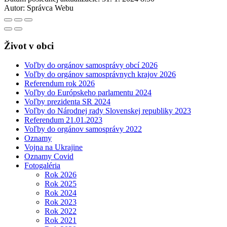
Autor:
Správca Webu
Život v obci
Voľby do orgánov samosprávy obcí 2026
Voľby do orgánov samosprávnych krajov 2026
Referendum rok 2026
Voľby do Európskeho parlamentu 2024
Voľby prezidenta SR 2024
Voľby do Národnej rady Slovenskej republiky 2023
Referendum 21.01.2023
Voľby do orgánov samosprávy 2022
Oznamy
Vojna na Ukrajine
Oznamy Covid
Fotogaléria
Rok 2026
Rok 2025
Rok 2024
Rok 2023
Rok 2022
Rok 2021