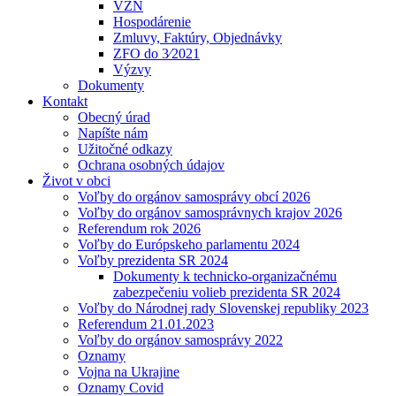
VZN
Hospodárenie
Zmluvy, Faktúry, Objednávky
ZFO do 3⁄2021
Výzvy
Dokumenty
Kontakt
Obecný úrad
Napíšte nám
Užitočné odkazy
Ochrana osobných údajov
Život v obci
Voľby do orgánov samosprávy obcí 2026
Voľby do orgánov samosprávnych krajov 2026
Referendum rok 2026
Voľby do Európskeho parlamentu 2024
Voľby prezidenta SR 2024
Dokumenty k technicko-organizačnému
zabezpečeniu volieb prezidenta SR 2024
Voľby do Národnej rady Slovenskej republiky 2023
Referendum 21.01.2023
Voľby do orgánov samosprávy 2022
Oznamy
Vojna na Ukrajine
Oznamy Covid