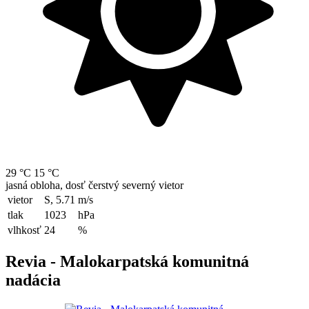
29 °C
15 °C
jasná obloha, dosť čerstvý severný vietor
vietor
S, 5.71
m/s
tlak
1023
hPa
vlhkosť
24
%
Revia - Malokarpatská komunitná
nadácia