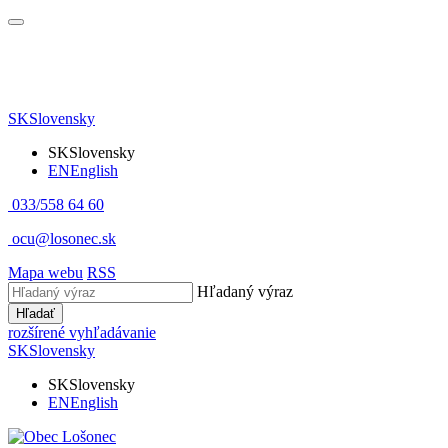
SK
Slovensky
SK
Slovensky
EN
English
033/558 64 60
ocu@losonec.sk
Mapa webu
RSS
Hľadaný výraz
Hľadať
rozšírené vyhľadávanie
SK
Slovensky
SK
Slovensky
EN
English