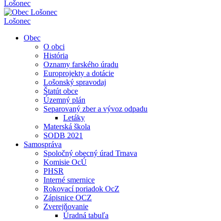
Lošonec
Lošonec
Obec
O obci
História
Oznamy farského úradu
Europrojekty a dotácie
Lošonský spravodaj
Štatút obce
Územný plán
Separovaný zber a vývoz odpadu
Letáky
Materská škola
SODB 2021
Samospráva
Spoločný obecný úrad Trnava
Komisie OcÚ
PHSR
Interné smernice
Rokovací poriadok OcZ
Zápisnice OCZ
Zverejňovanie
Úradná tabuľa