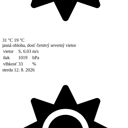
31 °C
19 °C
jasná obloha, dosť čerstvý severný vietor
vietor
S, 6.03
m/s
tlak
1019
hPa
vlhkosť
33
%
streda 12. 8. 2026