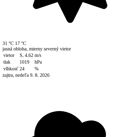
31 °C
17 °C
jasná obloha, mierny severný vietor
vietor
S, 4.62
m/s
tlak
1019
hPa
vlhkosť
24
%
zajtra, nedeľa 9. 8. 2026