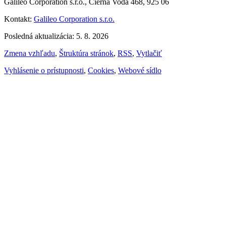
Galileo Corporation s.r.o., Čierna Voda 468, 925 06
Kontakt:
Galileo Corporation s.r.o.
Posledná aktualizácia: 5. 8. 2026
Zmena vzhľadu
,
Štruktúra stránok
,
RSS
,
Vytlačiť
Vyhlásenie o prístupnosti
,
Cookies
,
Webové sídlo