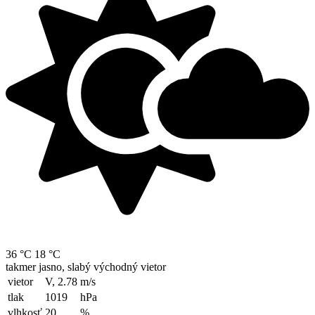
36 °C
18 °C
takmer jasno, slabý východný vietor
vietor
V, 2.78
m/s
tlak
1019
hPa
vlhkosť
20
%