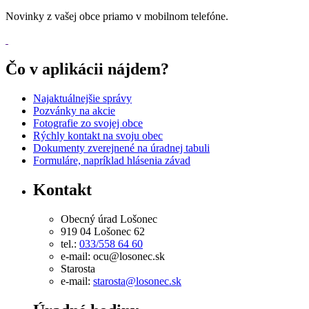
Novinky z vašej obce priamo v mobilnom telefóne.
Čo v aplikácii nájdem?
Najaktuálnejšie správy
Pozvánky na akcie
Fotografie zo svojej obce
Rýchly kontakt na svoju obec
Dokumenty zverejnené na úradnej tabuli
Formuláre, napríklad hlásenia závad
Kontakt
Obecný úrad Lošonec
919 04 Lošonec 62
tel.:
033/558 64 60
e-mail: ocu@losonec.sk
Starosta
e-mail:
starosta@losonec.sk