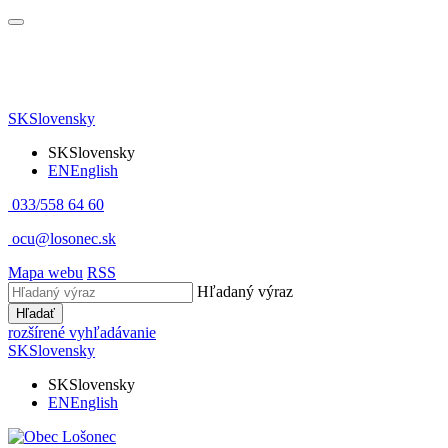
SK
Slovensky
SK
Slovensky
EN
English
033/558 64 60
ocu@losonec.sk
Mapa webu
RSS
Hľadaný výraz
Hľadať
rozšírené vyhľadávanie
SK
Slovensky
SK
Slovensky
EN
English