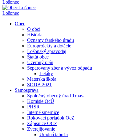
Lošonec
Lošonec
Obec
O obci
História
Oznamy farského úradu
Europrojekty a dotácie
Lošonský spravodaj
Štatút obce
Územný plán
Separovaný zber a vývoz odpadu
Letáky
Materská škola
SODB 2021
Samospráva
Spoločný obecný úrad Trnava
Komisie OcÚ
PHSR
Interné smernice
Rokovací poriadok OcZ
Zápisnice OCZ
Zverejňovanie
Úradná tabuľa