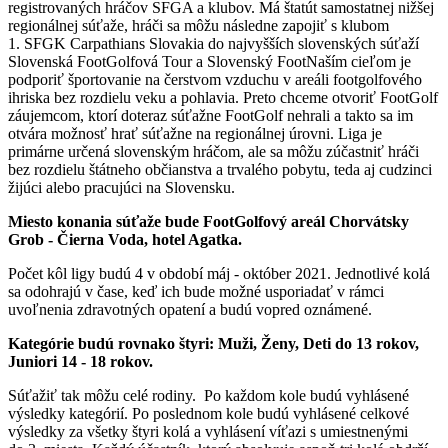
registrovaných hráčov SFGA a klubov. Má štatút samostatnej nižšej
regionálnej súťaže, hráči sa môžu následne zapojiť s klubom
1. SFGK Carpathians Slovakia do najvyšších slovenských súťaží
Slovenská FootGolfová Tour a Slovenský FootNaším cieľom je
podporiť športovanie na čerstvom vzduchu v areáli footgolfového
ihriska bez rozdielu veku a pohlavia. Preto chceme otvoriť FootGolf
záujemcom, ktorí doteraz súťažne FootGolf nehrali a takto sa im
otvára možnosť hrať súťažne na regionálnej úrovni. Liga je
primárne určená slovenským hráčom, ale sa môžu zúčastniť hráči
bez rozdielu štátneho občianstva a trvalého pobytu, teda aj cudzinci
žijúci alebo pracujúci na Slovensku.
Miesto konania súťaže bude FootGolfov
ý areál Chorvátsky
Grob - Čierna Voda, hotel Agatka.
Počet kôl ligy budú 4 v období máj - október 2021. Jednotlivé kolá
sa odohrajú v čase, keď ich bude možné usporiadať v rámci
uvoľnenia zdravotných opatení a budú vopred oznámené.
Kategórie budú rovnako štyri: Muži, Ženy, Deti do 13 rokov,
Juniori 14 - 18 rokov.
Súťažiť tak môžu celé rodiny. Po každom kole budú vyhlásené
výsledky kategórií. Po poslednom kole budú vyhlásené celkové
výsledky za všetky štyri kolá a vyhlásení víťazi s umiestnenými