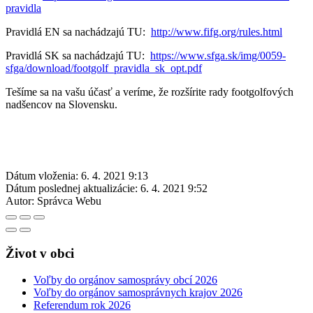
pravidla
Pravidlá EN sa nachádzajú TU:
http://www.fifg.org/rules.html
Pravidlá SK sa nachádzajú TU:
https://www.sfga.sk/img/0059-
sfga/download/footgolf_pravidla_sk_opt.pdf
Tešíme sa na vašu účasť a veríme, že rozšírite rady footgolfových
nadšencov na Slovensku.
Dátum vloženia:
6. 4. 2021 9:13
Dátum poslednej aktualizácie:
6. 4. 2021 9:52
Autor:
Správca Webu
Život v obci
Voľby do orgánov samosprávy obcí 2026
Voľby do orgánov samosprávnych krajov 2026
Referendum rok 2026