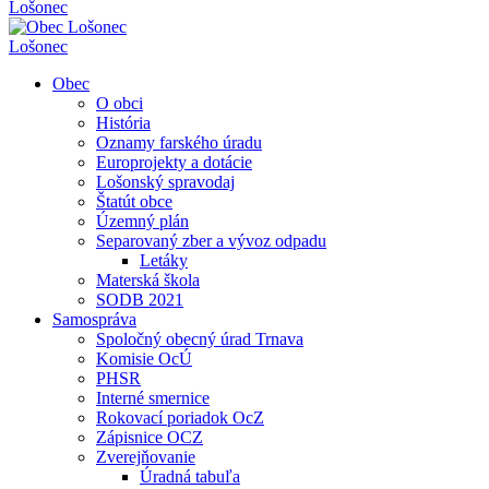
Lošonec
Lošonec
Obec
O obci
História
Oznamy farského úradu
Europrojekty a dotácie
Lošonský spravodaj
Štatút obce
Územný plán
Separovaný zber a vývoz odpadu
Letáky
Materská škola
SODB 2021
Samospráva
Spoločný obecný úrad Trnava
Komisie OcÚ
PHSR
Interné smernice
Rokovací poriadok OcZ
Zápisnice OCZ
Zverejňovanie
Úradná tabuľa