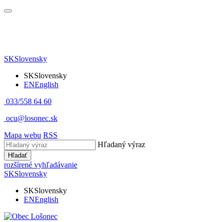
SK
Slovensky
SK
Slovensky
EN
English
033/558 64 60
ocu@losonec.sk
Mapa webu
RSS
Hľadaný výraz
Hľadať
rozšírené vyhľadávanie
SK
Slovensky
SK
Slovensky
EN
English