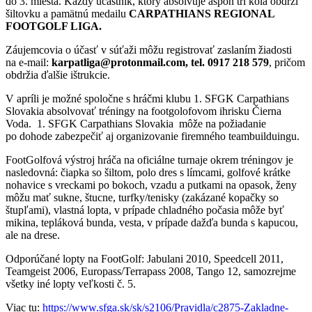
do 3. miesta. Každý účastník, ktorý absolvuje aspoň tri kolá obdrží
šiltovku a pamätnú medailu
CARPATHIANS REGIONAL
FOOTGOLF LIGA.
Záujemcovia o účasť v súťaži môžu registrovať zaslaním žiadosti
na e-mail:
karpatliga@protonmail.com, tel. 0917 218 579
, pričom
obdržia ďalšie ištrukcie.
V apríli je možné spoločne s hráčmi klubu 1. SFGK Carpathians
Slovakia absolvovať tréningy na footgolofovom ihrisku Čierna
Voda. 1. SFGK Carpathians Slovakia môže na požiadanie
po dohode zabezpečiť aj organizovanie firemného teambuilduingu.
FootGolfová výstroj hráča na oficiálne turnaje okrem tréningov je
nasledovná: čiapka so šiltom, polo dres s límcami, golfové krátke
nohavice s vreckami po bokoch, vzadu a putkami na opasok, ženy
môžu mať sukne, štucne, turfky/tenisky (zakázané kopačky so
štupľami), vlastná lopta, v prípade chladného počasia môže byť
mikina, tepláková bunda, vesta, v prípade dažďa bunda s kapucou,
ale na drese.
Odporúčané lopty na FootGolf: Jabulani 2010, Speedcell 2011,
Teamgeist 2006, Europass/Terrapass 2008, Tango 12, samozrejme
všetky iné lopty veľkosti č. 5.
Viac tu:
https://www.sfga.sk/sk/s2106/Pravidla/c2875-Zakladne-