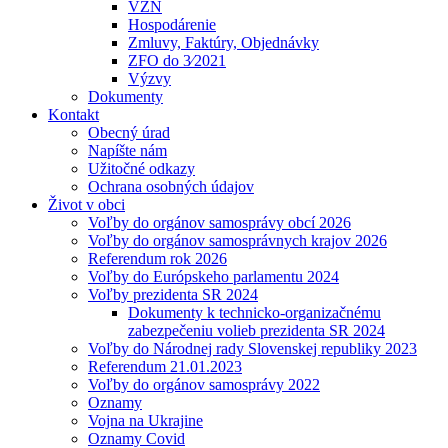
VZN
Hospodárenie
Zmluvy, Faktúry, Objednávky
ZFO do 3⁄2021
Výzvy
Dokumenty
Kontakt
Obecný úrad
Napíšte nám
Užitočné odkazy
Ochrana osobných údajov
Život v obci
Voľby do orgánov samosprávy obcí 2026
Voľby do orgánov samosprávnych krajov 2026
Referendum rok 2026
Voľby do Európskeho parlamentu 2024
Voľby prezidenta SR 2024
Dokumenty k technicko-organizačnému
zabezpečeniu volieb prezidenta SR 2024
Voľby do Národnej rady Slovenskej republiky 2023
Referendum 21.01.2023
Voľby do orgánov samosprávy 2022
Oznamy
Vojna na Ukrajine
Oznamy Covid