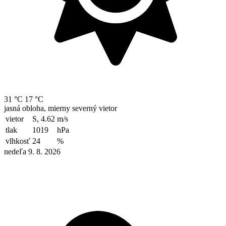
31 °C
17 °C
jasná obloha, mierny severný vietor
vietor
S, 4.62
m/s
tlak
1019
hPa
vlhkosť
24
%
nedeľa 9. 8. 2026