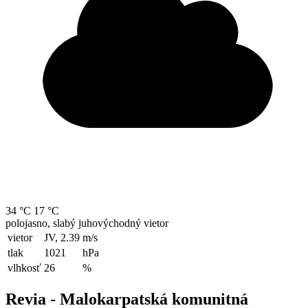
34 °C
17 °C
polojasno, slabý juhovýchodný vietor
vietor
JV, 2.39
m/s
tlak
1021
hPa
vlhkosť
26
%
Revia - Malokarpatská komunitná