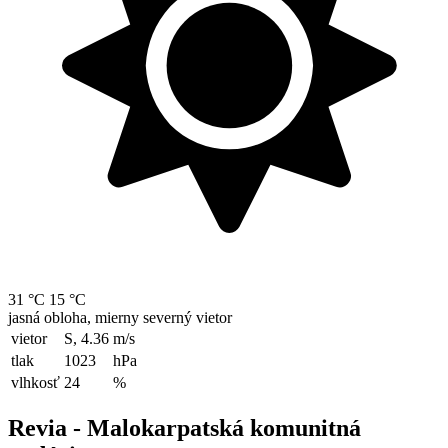
31 °C
15 °C
jasná obloha, mierny severný vietor
vietor
S, 4.36
m/s
tlak
1023
hPa
vlhkosť
24
%
Revia - Malokarpatská komunitná