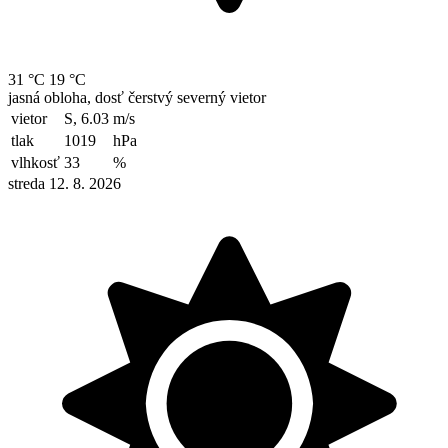
31 °C
19 °C
jasná obloha, dosť čerstvý severný vietor
vietor
S, 6.03
m/s
tlak
1019
hPa
vlhkosť
33
%
streda 12. 8. 2026