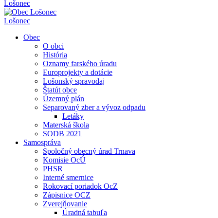
Lošonec
Lošonec
Obec
O obci
História
Oznamy farského úradu
Europrojekty a dotácie
Lošonský spravodaj
Štatút obce
Územný plán
Separovaný zber a vývoz odpadu
Letáky
Materská škola
SODB 2021
Samospráva
Spoločný obecný úrad Trnava
Komisie OcÚ
PHSR
Interné smernice
Rokovací poriadok OcZ
Zápisnice OCZ
Zverejňovanie
Úradná tabuľa