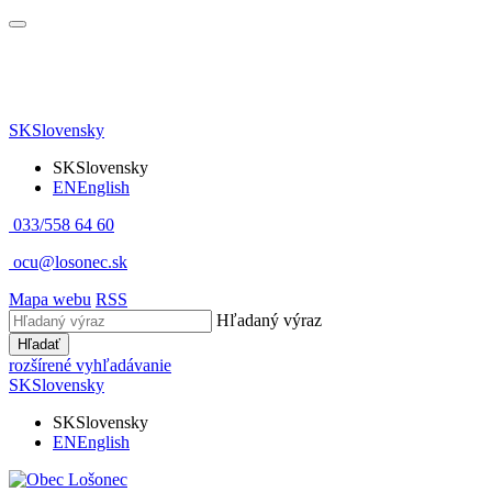
SK
Slovensky
SK
Slovensky
EN
English
033/558 64 60
ocu@losonec.sk
Mapa webu
RSS
Hľadaný výraz
Hľadať
rozšírené vyhľadávanie
SK
Slovensky
SK
Slovensky
EN
English