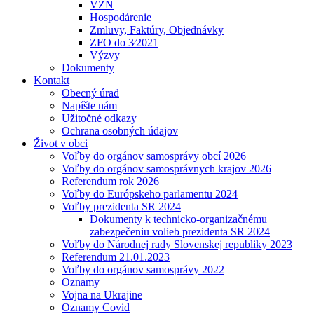
VZN
Hospodárenie
Zmluvy, Faktúry, Objednávky
ZFO do 3⁄2021
Výzvy
Dokumenty
Kontakt
Obecný úrad
Napíšte nám
Užitočné odkazy
Ochrana osobných údajov
Život v obci
Voľby do orgánov samosprávy obcí 2026
Voľby do orgánov samosprávnych krajov 2026
Referendum rok 2026
Voľby do Európskeho parlamentu 2024
Voľby prezidenta SR 2024
Dokumenty k technicko-organizačnému
zabezpečeniu volieb prezidenta SR 2024
Voľby do Národnej rady Slovenskej republiky 2023
Referendum 21.01.2023
Voľby do orgánov samosprávy 2022
Oznamy
Vojna na Ukrajine
Oznamy Covid