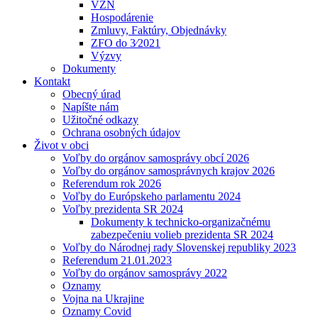
VZN
Hospodárenie
Zmluvy, Faktúry, Objednávky
ZFO do 3⁄2021
Výzvy
Dokumenty
Kontakt
Obecný úrad
Napíšte nám
Užitočné odkazy
Ochrana osobných údajov
Život v obci
Voľby do orgánov samosprávy obcí 2026
Voľby do orgánov samosprávnych krajov 2026
Referendum rok 2026
Voľby do Európskeho parlamentu 2024
Voľby prezidenta SR 2024
Dokumenty k technicko-organizačnému
zabezpečeniu volieb prezidenta SR 2024
Voľby do Národnej rady Slovenskej republiky 2023
Referendum 21.01.2023
Voľby do orgánov samosprávy 2022
Oznamy
Vojna na Ukrajine
Oznamy Covid