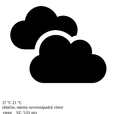
37 °C
21 °C
oblačno, mierny severozápadný vietor
vietor
SZ, 5.01
m/s