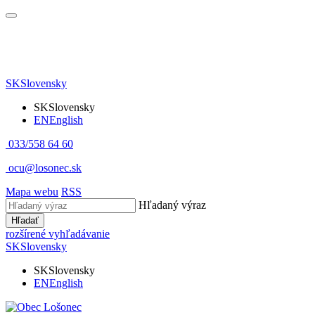
SK
Slovensky
SK
Slovensky
EN
English
033/558 64 60
ocu@losonec.sk
Mapa webu
RSS
Hľadaný výraz
Hľadať
rozšírené vyhľadávanie
SK
Slovensky
SK
Slovensky
EN
English