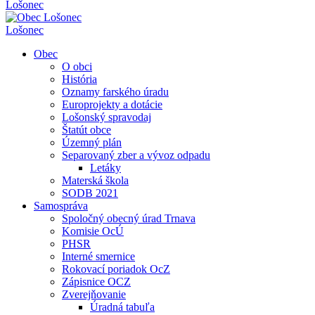
Lošonec
Lošonec
Obec
O obci
História
Oznamy farského úradu
Europrojekty a dotácie
Lošonský spravodaj
Štatút obce
Územný plán
Separovaný zber a vývoz odpadu
Letáky
Materská škola
SODB 2021
Samospráva
Spoločný obecný úrad Trnava
Komisie OcÚ
PHSR
Interné smernice
Rokovací poriadok OcZ
Zápisnice OCZ
Zverejňovanie
Úradná tabuľa