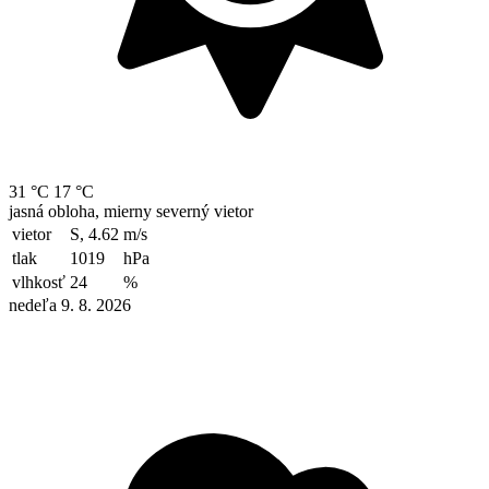
31 °C
17 °C
jasná obloha, mierny severný vietor
vietor
S, 4.62
m/s
tlak
1019
hPa
vlhkosť
24
%
nedeľa 9. 8. 2026