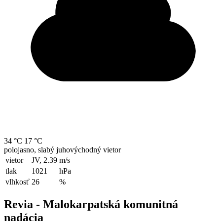
34 °C
17 °C
polojasno, slabý juhovýchodný vietor
vietor
JV, 2.39
m/s
tlak
1021
hPa
vlhkosť
26
%
Revia - Malokarpatská komunitná
nadácia