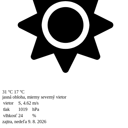
31 °C
17 °C
jasná obloha, mierny severný vietor
vietor
S, 4.62
m/s
tlak
1019
hPa
vlhkosť
24
%
zajtra, nedeľa 9. 8. 2026