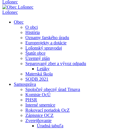
Lošonec
Lošonec
Obec
O obci
História
Oznamy farského úradu
Europrojekty a dotácie
Lošonský spravodaj
Štatút obce
Územný plán
Separovaný zber a vývoz odpadu
Letáky
Materská škola
SODB 2021
Samospráva
Spoločný obecný úrad Trnava
Komisie OcÚ
PHSR
Interné smernice
Rokovací poriadok OcZ
Zápisnice OCZ
Zverejňovanie
Úradná tabuľa