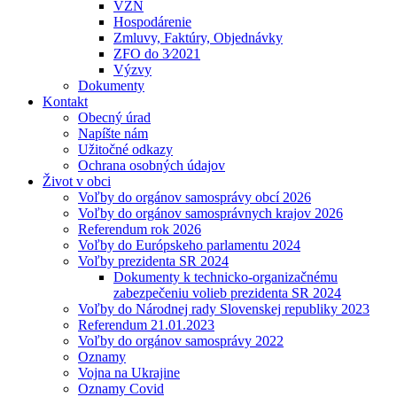
VZN
Hospodárenie
Zmluvy, Faktúry, Objednávky
ZFO do 3⁄2021
Výzvy
Dokumenty
Kontakt
Obecný úrad
Napíšte nám
Užitočné odkazy
Ochrana osobných údajov
Život v obci
Voľby do orgánov samosprávy obcí 2026
Voľby do orgánov samosprávnych krajov 2026
Referendum rok 2026
Voľby do Európskeho parlamentu 2024
Voľby prezidenta SR 2024
Dokumenty k technicko-organizačnému
zabezpečeniu volieb prezidenta SR 2024
Voľby do Národnej rady Slovenskej republiky 2023
Referendum 21.01.2023
Voľby do orgánov samosprávy 2022
Oznamy
Vojna na Ukrajine
Oznamy Covid