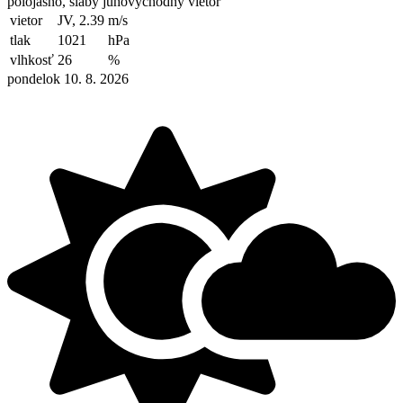
polojasno, slabý juhovýchodný vietor
vietor
JV, 2.39
m/s
tlak
1021
hPa
vlhkosť
26
%
pondelok 10. 8. 2026