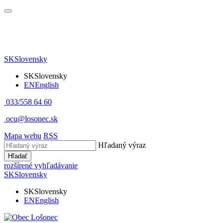
SK
Slovensky
SK
Slovensky
EN
English
033/558 64 60
ocu@losonec.sk
Mapa webu
RSS
Hľadaný výraz
Hľadať
rozšírené vyhľadávanie
SK
Slovensky
SK
Slovensky
EN
English