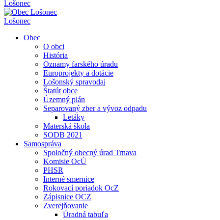
Lošonec
Lošonec
Obec
O obci
História
Oznamy farského úradu
Europrojekty a dotácie
Lošonský spravodaj
Štatút obce
Územný plán
Separovaný zber a vývoz odpadu
Letáky
Materská škola
SODB 2021
Samospráva
Spoločný obecný úrad Trnava
Komisie OcÚ
PHSR
Interné smernice
Rokovací poriadok OcZ
Zápisnice OCZ
Zverejňovanie
Úradná tabuľa