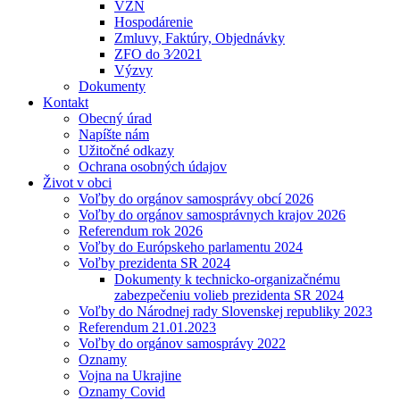
VZN
Hospodárenie
Zmluvy, Faktúry, Objednávky
ZFO do 3⁄2021
Výzvy
Dokumenty
Kontakt
Obecný úrad
Napíšte nám
Užitočné odkazy
Ochrana osobných údajov
Život v obci
Voľby do orgánov samosprávy obcí 2026
Voľby do orgánov samosprávnych krajov 2026
Referendum rok 2026
Voľby do Európskeho parlamentu 2024
Voľby prezidenta SR 2024
Dokumenty k technicko-organizačnému
zabezpečeniu volieb prezidenta SR 2024
Voľby do Národnej rady Slovenskej republiky 2023
Referendum 21.01.2023
Voľby do orgánov samosprávy 2022
Oznamy
Vojna na Ukrajine
Oznamy Covid