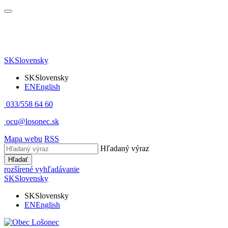
SK
Slovensky
SK
Slovensky
EN
English
033/558 64 60
ocu@losonec.sk
Mapa webu
RSS
Hľadaný výraz
Hľadať
rozšírené vyhľadávanie
SK
Slovensky
SK
Slovensky
EN
English