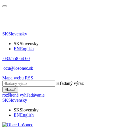
SK
Slovensky
SK
Slovensky
EN
English
033/558 64 60
ocu@losonec.sk
Mapa webu
RSS
Hľadaný výraz
Hľadať
rozšírené vyhľadávanie
SK
Slovensky
SK
Slovensky
EN
English