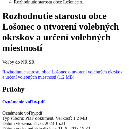
Rozhodnutie starostu obce Lošonec o...
Rozhodnutie starostu obce
Lošonec o utvorení volebných
okrskov a určení volebných
miestností
Voľby do NR SR
Rozhodnutie starostu obce Lošonec o utvorení volebných okrskov
a určení volebných miestností (1.2 MB)
Prílohy
Oznámenie voľby.pdf
Oznámenie voľby.pdf
Typ súboru: PDF dokument, Veľkosť: 1,2 MB
Dátum vloženia:
21. 6. 2023 15:31
Dátum poslednej aktualizácie:
21. 6. 2023 15:32