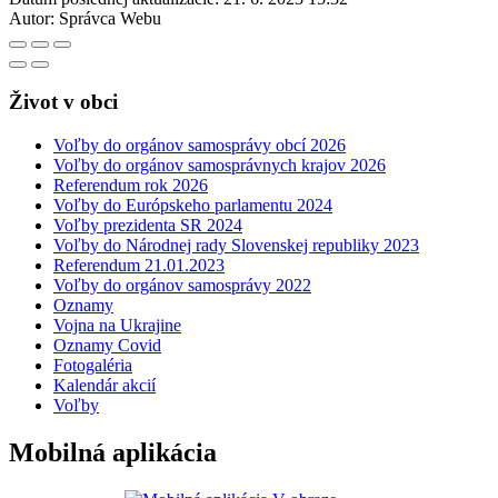
Autor:
Správca Webu
Život v obci
Voľby do orgánov samosprávy obcí 2026
Voľby do orgánov samosprávnych krajov 2026
Referendum rok 2026
Voľby do Európskeho parlamentu 2024
Voľby prezidenta SR 2024
Voľby do Národnej rady Slovenskej republiky 2023
Referendum 21.01.2023
Voľby do orgánov samosprávy 2022
Oznamy
Vojna na Ukrajine
Oznamy Covid
Fotogaléria
Kalendár akcií
Voľby
Mobilná aplikácia