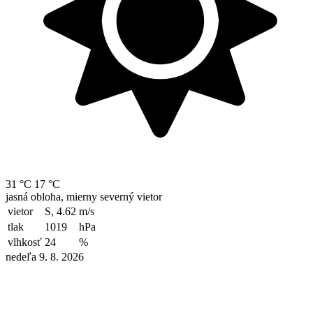
31 °C
17 °C
jasná obloha, mierny severný vietor
vietor
S, 4.62
m/s
tlak
1019
hPa
vlhkosť
24
%
nedeľa 9. 8. 2026