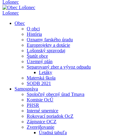
Lošonec
Lošonec
Obec
O obci
História
Oznamy farského úradu
Europrojekty a dotácie
Lošonský spravodaj
Štatút obce
Územný plán
Separovaný zber a vývoz odpadu
Letáky
Materská škola
SODB 2021
Samospráva
Spoločný obecný úrad Trnava
Komisie OcÚ
PHSR
Interné smernice
Rokovací poriadok OcZ
Zápisnice OCZ
Zverejňovanie
Úradná tabuľa