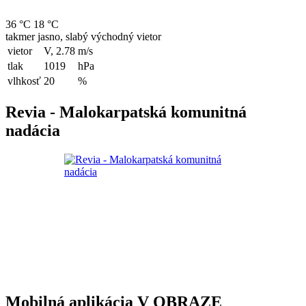
36 °C
18 °C
takmer jasno, slabý východný vietor
vietor
V, 2.78
m/s
tlak
1019
hPa
vlhkosť
20
%
Revia - Malokarpatská komunitná
nadácia
Mobilná aplikácia V OBRAZE