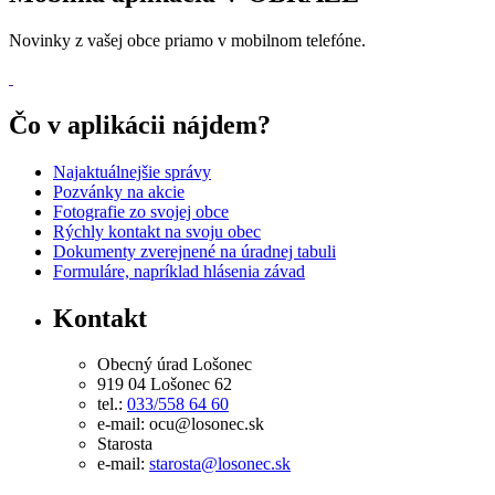
Novinky z vašej obce priamo v mobilnom telefóne.
Čo v aplikácii nájdem?
Najaktuálnejšie správy
Pozvánky na akcie
Fotografie zo svojej obce
Rýchly kontakt na svoju obec
Dokumenty zverejnené na úradnej tabuli
Formuláre, napríklad hlásenia závad
Kontakt
Obecný úrad Lošonec
919 04 Lošonec 62
tel.:
033/558 64 60
e-mail: ocu@losonec.sk
Starosta
e-mail:
starosta@losonec.sk