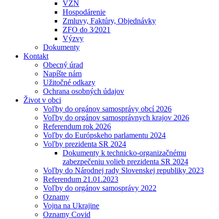
VZN
Hospodárenie
Zmluvy, Faktúry, Objednávky
ZFO do 3⁄2021
Výzvy
Dokumenty
Kontakt
Obecný úrad
Napíšte nám
Užitočné odkazy
Ochrana osobných údajov
Život v obci
Voľby do orgánov samosprávy obcí 2026
Voľby do orgánov samosprávnych krajov 2026
Referendum rok 2026
Voľby do Európskeho parlamentu 2024
Voľby prezidenta SR 2024
Dokumenty k technicko-organizačnému
zabezpečeniu volieb prezidenta SR 2024
Voľby do Národnej rady Slovenskej republiky 2023
Referendum 21.01.2023
Voľby do orgánov samosprávy 2022
Oznamy
Vojna na Ukrajine
Oznamy Covid