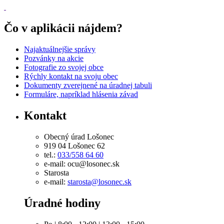
Čo v aplikácii nájdem?
Najaktuálnejšie správy
Pozvánky na akcie
Fotografie zo svojej obce
Rýchly kontakt na svoju obec
Dokumenty zverejnené na úradnej tabuli
Formuláre, napríklad hlásenia závad
Kontakt
Obecný úrad Lošonec
919 04 Lošonec 62
tel.:
033/558 64 60
e-mail: ocu@losonec.sk
Starosta
e-mail:
starosta@losonec.sk
Úradné hodiny