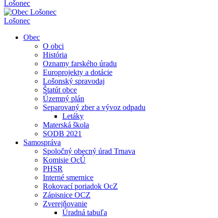
Lošonec
Lošonec
Obec
O obci
História
Oznamy farského úradu
Europrojekty a dotácie
Lošonský spravodaj
Štatút obce
Územný plán
Separovaný zber a vývoz odpadu
Letáky
Materská škola
SODB 2021
Samospráva
Spoločný obecný úrad Trnava
Komisie OcÚ
PHSR
Interné smernice
Rokovací poriadok OcZ
Zápisnice OCZ
Zverejňovanie
Úradná tabuľa