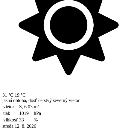
31 °C
19 °C
jasná obloha, dosť čerstvý severný vietor
vietor
S, 6.03
m/s
tlak
1019
hPa
vlhkosť
33
%
streda 12. 8. 2026