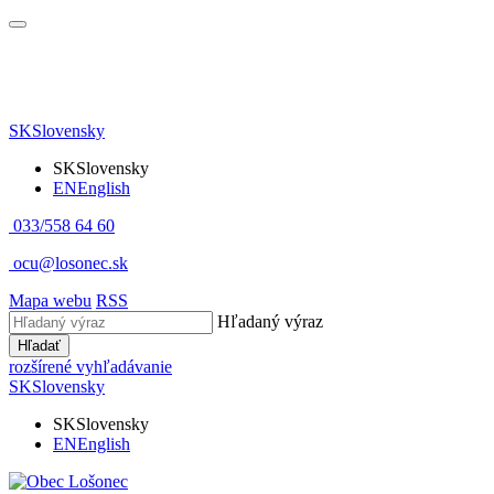
SK
Slovensky
SK
Slovensky
EN
English
033/558 64 60
ocu@losonec.sk
Mapa webu
RSS
Hľadaný výraz
Hľadať
rozšírené vyhľadávanie
SK
Slovensky
SK
Slovensky
EN
English