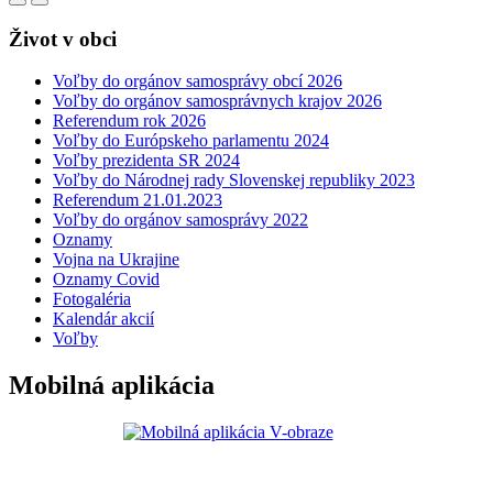
Život v obci
Voľby do orgánov samosprávy obcí 2026
Voľby do orgánov samosprávnych krajov 2026
Referendum rok 2026
Voľby do Európskeho parlamentu 2024
Voľby prezidenta SR 2024
Voľby do Národnej rady Slovenskej republiky 2023
Referendum 21.01.2023
Voľby do orgánov samosprávy 2022
Oznamy
Vojna na Ukrajine
Oznamy Covid
Fotogaléria
Kalendár akcií
Voľby
Mobilná aplikácia