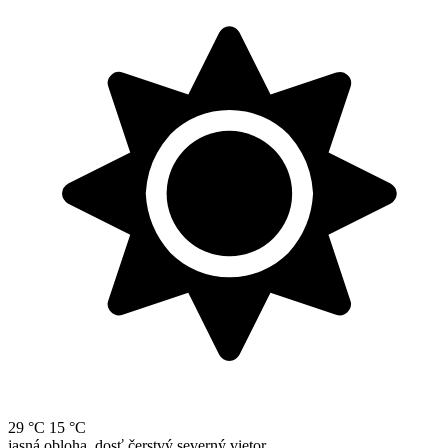
29 °C
15 °C
jasná obloha, dosť čerstvý severný vietor