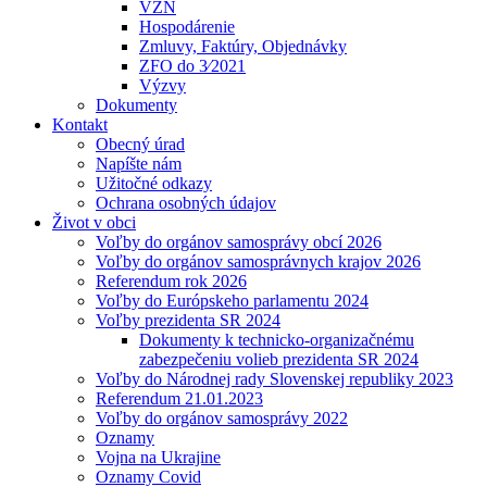
VZN
Hospodárenie
Zmluvy, Faktúry, Objednávky
ZFO do 3⁄2021
Výzvy
Dokumenty
Kontakt
Obecný úrad
Napíšte nám
Užitočné odkazy
Ochrana osobných údajov
Život v obci
Voľby do orgánov samosprávy obcí 2026
Voľby do orgánov samosprávnych krajov 2026
Referendum rok 2026
Voľby do Európskeho parlamentu 2024
Voľby prezidenta SR 2024
Dokumenty k technicko-organizačnému
zabezpečeniu volieb prezidenta SR 2024
Voľby do Národnej rady Slovenskej republiky 2023
Referendum 21.01.2023
Voľby do orgánov samosprávy 2022
Oznamy
Vojna na Ukrajine
Oznamy Covid