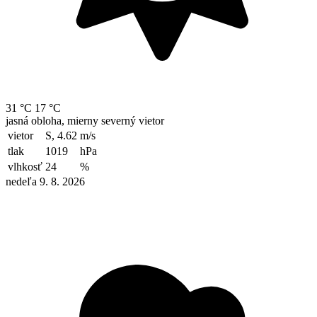
31 °C
17 °C
jasná obloha, mierny severný vietor
vietor
S, 4.62
m/s
tlak
1019
hPa
vlhkosť
24
%
nedeľa 9. 8. 2026