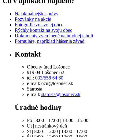
Čo v aplikácii nájdem?
Najaktuálnejšie správy
Pozvánky na akcie
Fotografie zo svojej obce
Rýchly kontakt na svoju obec
Dokumenty zverejnené na úradnej tabuli
Formuláre, napríklad hlásenia závad
Kontakt
Obecný úrad Lošonec
919 04 Lošonec 62
tel.:
033/558 64 60
e-mail: ocu@losonec.sk
Starosta
e-mail:
starosta@losonec.sk
Úradné hodiny
Po | 8:00 - 12:00 | 13:00 - 15:00
Ut | nestránkový deň
St | 8:00 - 12:00 | 13:00 - 17:00
Št | 8:00 - 12:00 | 13:00 - 15:00