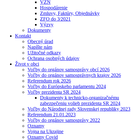
VZN
Hospodárenie
Zmluvy, Faktúry, Objednávky
ZFO do 3⁄2021
Výzvy
Dokumenty
Kontakt
Obecný úrad
Napíšte nám
Užitočné odkazy
Ochrana osobných údajov
Život v obci
Voľby do orgánov samosprávy obcí 2026
Voľby do orgánov samosprávnych krajov 2026
Referendum rok 2026
Voľby do Európskeho parlamentu 2024
Voľby prezidenta SR 2024
Dokumenty k technicko-organizačnému
zabezpečeniu volieb prezidenta SR 2024
Voľby do Národnej rady Slovenskej republiky 2023
Referendum 21.01.2023
Voľby do orgánov samosprávy 2022
Oznamy
Vojna na Ukrajine
Oznamy Covid