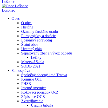
Lošonec
Lošonec
Obec
O obci
História
Oznamy farského úradu
Europrojekty a dotácie
Lošonský spravodaj
Štatút obce
Územný plán
Separovaný zber a vývoz odpadu
Letáky
Materská škola
SODB 2021
Samospráva
Spoločný obecný úrad Trnava
Komisie OcÚ
PHSR
Interné smernice
Rokovací poriadok OcZ
Zápisnice OCZ
Zverejňovanie
Úradná tabuľa