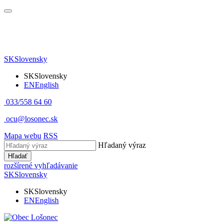
SK
Slovensky
SK
Slovensky
EN
English
033/558 64 60
ocu@losonec.sk
Mapa webu
RSS
Hľadaný výraz
Hľadať
rozšírené vyhľadávanie
SK
Slovensky
SK
Slovensky
EN
English