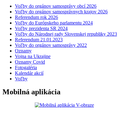
Voľby do orgánov samosprávy obcí 2026
Voľby do orgánov samosprávnych krajov 2026
Referendum rok 2026
Voľby do Európskeho parlamentu 2024
Voľby prezidenta SR 2024
Voľby do Národnej rady Slovenskej republiky 2023
Referendum 21.01.2023
Voľby do orgánov samosprávy 2022
Oznamy
Vojna na Ukrajine
Oznamy Covid
Fotogaléria
Kalendár akcií
Voľby
Mobilná aplikácia