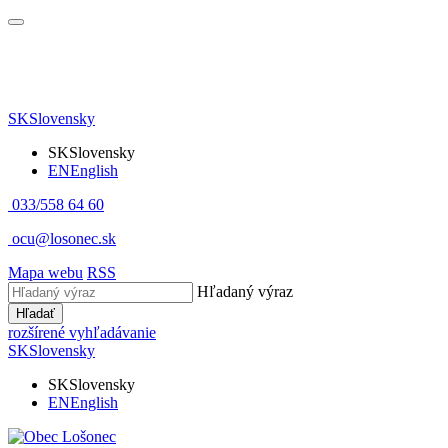
SK
Slovensky
SK
Slovensky
EN
English
033/558 64 60
ocu@losonec.sk
Mapa webu
RSS
Hľadaný výraz
Hľadať
rozšírené vyhľadávanie
SK
Slovensky
SK
Slovensky
EN
English