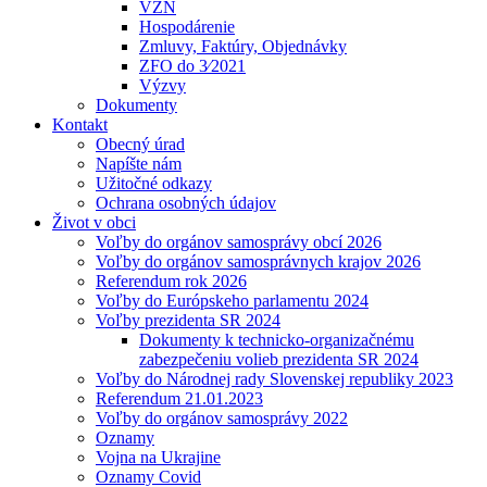
VZN
Hospodárenie
Zmluvy, Faktúry, Objednávky
ZFO do 3⁄2021
Výzvy
Dokumenty
Kontakt
Obecný úrad
Napíšte nám
Užitočné odkazy
Ochrana osobných údajov
Život v obci
Voľby do orgánov samosprávy obcí 2026
Voľby do orgánov samosprávnych krajov 2026
Referendum rok 2026
Voľby do Európskeho parlamentu 2024
Voľby prezidenta SR 2024
Dokumenty k technicko-organizačnému
zabezpečeniu volieb prezidenta SR 2024
Voľby do Národnej rady Slovenskej republiky 2023
Referendum 21.01.2023
Voľby do orgánov samosprávy 2022
Oznamy
Vojna na Ukrajine
Oznamy Covid