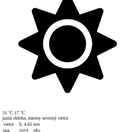
31 °C
17 °C
jasná obloha, mierny severný vietor
vietor
S, 4.62
m/s
tlak
1019
hPa