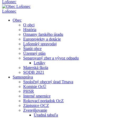
Lošonec
Lošonec
Obec
O obci
História
Oznamy farského úradu
Europrojekty a dotácie
Lošonský spravodaj
Štatút obce
Územný plán
Separovaný zber a vývoz odpadu
Letáky
Materská škola
SODB 2021
Samospráva
Spoločný obecný úrad Trnava
Komisie OcÚ
PHSR
Interné smernice
Rokovací poriadok OcZ
Zápisnice OCZ
Zverejňovanie
Úradná tabuľa