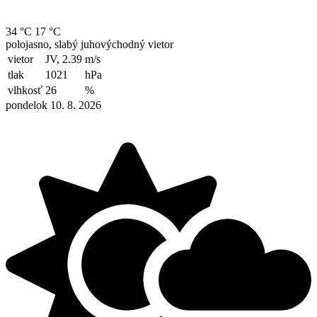
34 °C
17 °C
polojasno, slabý juhovýchodný vietor
vietor
JV, 2.39
m/s
tlak
1021
hPa
vlhkosť
26
%
pondelok 10. 8. 2026