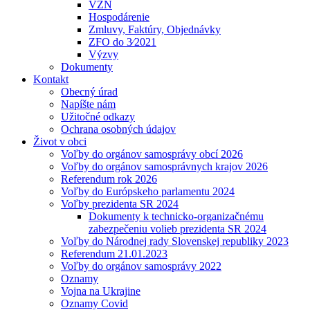
VZN
Hospodárenie
Zmluvy, Faktúry, Objednávky
ZFO do 3⁄2021
Výzvy
Dokumenty
Kontakt
Obecný úrad
Napíšte nám
Užitočné odkazy
Ochrana osobných údajov
Život v obci
Voľby do orgánov samosprávy obcí 2026
Voľby do orgánov samosprávnych krajov 2026
Referendum rok 2026
Voľby do Európskeho parlamentu 2024
Voľby prezidenta SR 2024
Dokumenty k technicko-organizačnému
zabezpečeniu volieb prezidenta SR 2024
Voľby do Národnej rady Slovenskej republiky 2023
Referendum 21.01.2023
Voľby do orgánov samosprávy 2022
Oznamy
Vojna na Ukrajine
Oznamy Covid