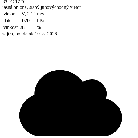
33 °C
17 °C
jasná obloha, slabý juhovýchodný vietor
vietor
JV, 2.12
m/s
tlak
1020
hPa
vlhkosť
28
%
zajtra, pondelok 10. 8. 2026