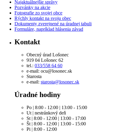
Najaktuálnejšie správy
Pozvánky na akcie
Fotografie zo svojej obce
Rýchly kontakt na svoju obec
Dokumenty zverejnené na úradnej tabuli
Formuláre, napríklad hlásenia závad
Kontakt
Obecný úrad Lošonec
919 04 Lošonec 62
tel.:
033/558 64 60
e-mail: ocu@losonec.sk
Starosta
e-mail:
starosta@losonec.sk
Úradné hodiny
Po | 8:00 - 12:00 | 13:00 - 15:00
Ut | nestránkový deň
St | 8:00 - 12:00 | 13:00 - 17:00
Št | 8:00 - 12:00 | 13:00 - 15:00
Pi | 8:00 - 12:00