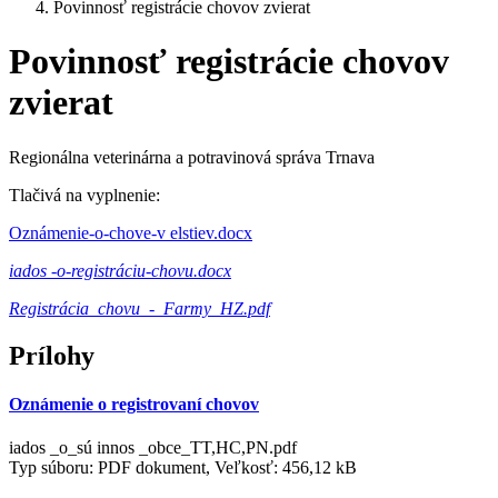
Povinnosť registrácie chovov zvierat
Povinnosť registrácie chovov
zvierat
Regionálna veterinárna a potravinová správa Trnava
Tlačivá na vyplnenie:
Oznámenie-o-chove-v elstiev.docx
iados -o-registráciu-chovu.docx
Registrácia_chovu_-_Farmy_HZ.pdf
Prílohy
Oznámenie o registrovaní chovov
iados _o_sú innos _obce_TT,HC,PN.pdf
Typ súboru: PDF dokument, Veľkosť: 456,12 kB