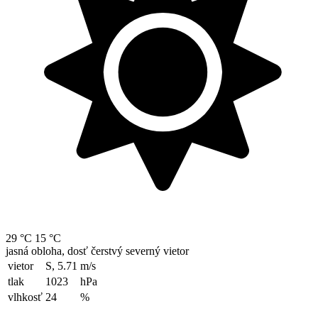
29 °C
15 °C
jasná obloha, dosť čerstvý severný vietor
vietor
S, 5.71
m/s
tlak
1023
hPa
vlhkosť
24
%