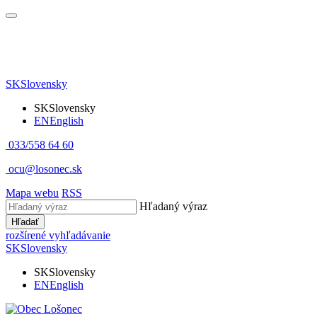
SK
Slovensky
SK
Slovensky
EN
English
033/558 64 60
ocu@losonec.sk
Mapa webu
RSS
Hľadaný výraz
Hľadať
rozšírené vyhľadávanie
SK
Slovensky
SK
Slovensky
EN
English