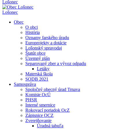
Lošonec
Lošonec
Obec
O obci
História
Oznamy farského úradu
Europrojekty a dotácie
Lošonský spravodaj
Štatút obce
Územný plán
Separovaný zber a vývoz odpadu
Letáky
Materská škola
SODB 2021
Samospráva
Spoločný obecný úrad Trnava
Komisie OcÚ
PHSR
Interné smernice
Rokovací poriadok OcZ
Zápisnice OCZ
Zverejňovanie
Úradná tabuľa