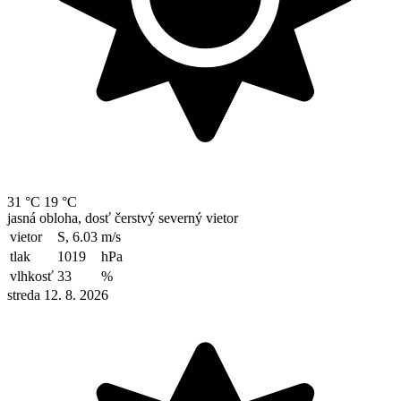
31 °C
19 °C
jasná obloha, dosť čerstvý severný vietor
vietor
S, 6.03
m/s
tlak
1019
hPa
vlhkosť
33
%
streda 12. 8. 2026