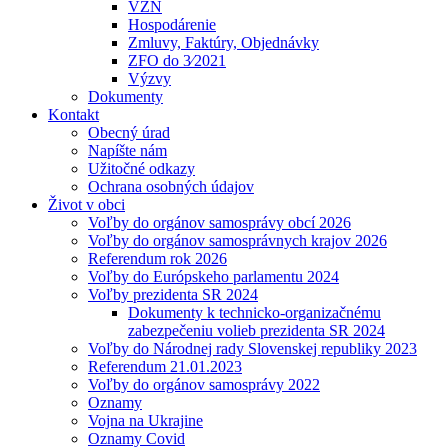
VZN
Hospodárenie
Zmluvy, Faktúry, Objednávky
ZFO do 3⁄2021
Výzvy
Dokumenty
Kontakt
Obecný úrad
Napíšte nám
Užitočné odkazy
Ochrana osobných údajov
Život v obci
Voľby do orgánov samosprávy obcí 2026
Voľby do orgánov samosprávnych krajov 2026
Referendum rok 2026
Voľby do Európskeho parlamentu 2024
Voľby prezidenta SR 2024
Dokumenty k technicko-organizačnému
zabezpečeniu volieb prezidenta SR 2024
Voľby do Národnej rady Slovenskej republiky 2023
Referendum 21.01.2023
Voľby do orgánov samosprávy 2022
Oznamy
Vojna na Ukrajine
Oznamy Covid