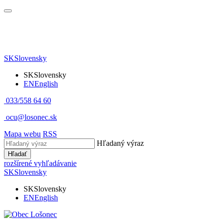
SK
Slovensky
SK
Slovensky
EN
English
033/558 64 60
ocu@losonec.sk
Mapa webu
RSS
Hľadaný výraz
Hľadať
rozšírené vyhľadávanie
SK
Slovensky
SK
Slovensky
EN
English