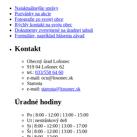
Najaktuálnejšie správy
Pozvánky na akcie
Fotografie zo svojej obce
Rýchly kontakt na svoju obec
Dokumenty zverejnené na úradnej tabuli
Formuláre, napríklad hlásenia závad
Kontakt
Obecný úrad Lošonec
919 04 Lošonec 62
tel.:
033/558 64 60
e-mail: ocu@losonec.sk
Starosta
e-mail:
starosta@losonec.sk
Úradné hodiny
Po | 8:00 - 12:00 | 13:00 - 15:00
Ut | nestránkový deň
St | 8:00 - 12:00 | 13:00 - 17:00
Št | 8:00 - 12:00 | 13:00 - 15:00
Pi | 8:00 - 12:00