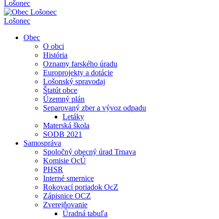
Lošonec
Lošonec
Obec
O obci
História
Oznamy farského úradu
Europrojekty a dotácie
Lošonský spravodaj
Štatút obce
Územný plán
Separovaný zber a vývoz odpadu
Letáky
Materská škola
SODB 2021
Samospráva
Spoločný obecný úrad Trnava
Komisie OcÚ
PHSR
Interné smernice
Rokovací poriadok OcZ
Zápisnice OCZ
Zverejňovanie
Úradná tabuľa