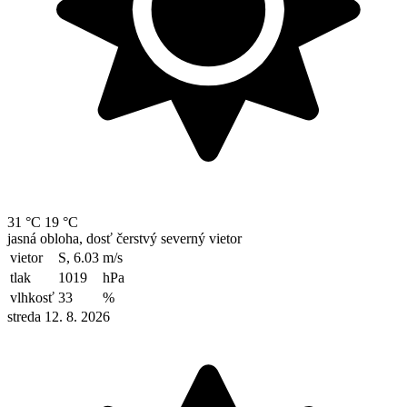
31 °C
19 °C
jasná obloha, dosť čerstvý severný vietor
vietor
S, 6.03
m/s
tlak
1019
hPa
vlhkosť
33
%
streda 12. 8. 2026