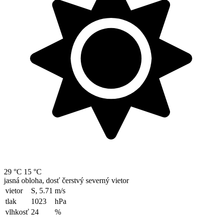
29 °C
15 °C
jasná obloha, dosť čerstvý severný vietor
vietor
S, 5.71
m/s
tlak
1023
hPa
vlhkosť
24
%