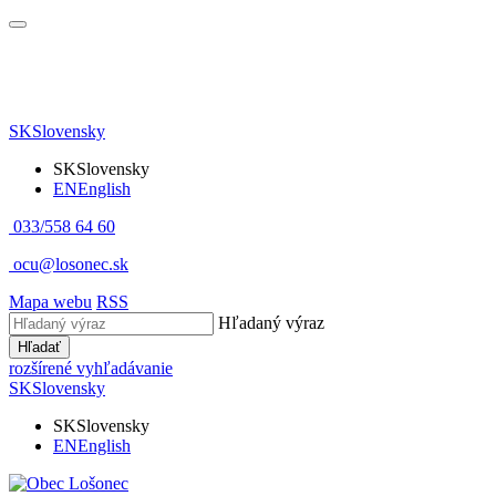
SK
Slovensky
SK
Slovensky
EN
English
033/558 64 60
ocu@losonec.sk
Mapa webu
RSS
Hľadaný výraz
Hľadať
rozšírené vyhľadávanie
SK
Slovensky
SK
Slovensky
EN
English