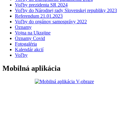
Voľby prezidenta SR 2024
Voľby do Národnej rady Slovenskej republiky 2023
Referendum 21.01.2023
Voľby do orgánov samosprávy 2022
Oznamy
Vojna na Ukrajine
Oznamy Covid
Fotogaléria
Kalendár akcií
Voľby
Mobilná aplikácia