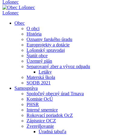
Lošonec
Lošonec
Obec
O obci
História
Oznamy farského úradu
Europrojekty a dotácie
Lošonský spravodaj
Štatút obce
Územný plán
Separovaný zber a vývoz odpadu
Letáky
Materská škola
SODB 2021
Samospráva
Spoločný obecný úrad Trnava
Komisie OcÚ
PHSR
Interné smernice
Rokovací poriadok OcZ
Zápisnice OCZ
Zverejňovanie
Úradná tabuľa