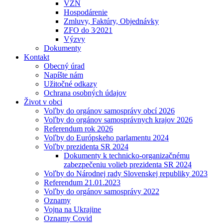
VZN
Hospodárenie
Zmluvy, Faktúry, Objednávky
ZFO do 3⁄2021
Výzvy
Dokumenty
Kontakt
Obecný úrad
Napíšte nám
Užitočné odkazy
Ochrana osobných údajov
Život v obci
Voľby do orgánov samosprávy obcí 2026
Voľby do orgánov samosprávnych krajov 2026
Referendum rok 2026
Voľby do Európskeho parlamentu 2024
Voľby prezidenta SR 2024
Dokumenty k technicko-organizačnému
zabezpečeniu volieb prezidenta SR 2024
Voľby do Národnej rady Slovenskej republiky 2023
Referendum 21.01.2023
Voľby do orgánov samosprávy 2022
Oznamy
Vojna na Ukrajine
Oznamy Covid