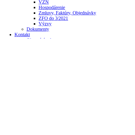
VZN
Hospodárenie
Zmluvy, Faktúry, Objednávky
ZFO do 3⁄2021
Výzvy
Dokumenty
Kontakt
Obecný úrad
Napíšte nám
Užitočné odkazy
Ochrana osobných údajov
Život v obci
Voľby do orgánov samosprávy obcí 2026
Voľby do orgánov samosprávnych krajov 2026
Referendum rok 2026
Voľby do Európskeho parlamentu 2024
Voľby prezidenta SR 2024
Dokumenty k technicko-organizačnému zabezpečen
Voľby do Národnej rady Slovenskej republiky 2023
Referendum 21.01.2023
Voľby do orgánov samosprávy 2022
Oznamy
Vojna na Ukrajine
Oznamy Covid
Fotogaléria