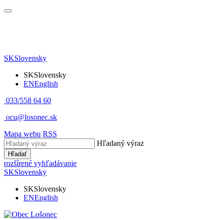
SK
Slovensky
SK
Slovensky
EN
English
033/558 64 60
ocu@losonec.sk
Mapa webu
RSS
Hľadaný výraz
Hľadať
rozšírené vyhľadávanie
SK
Slovensky
SK
Slovensky
EN
English