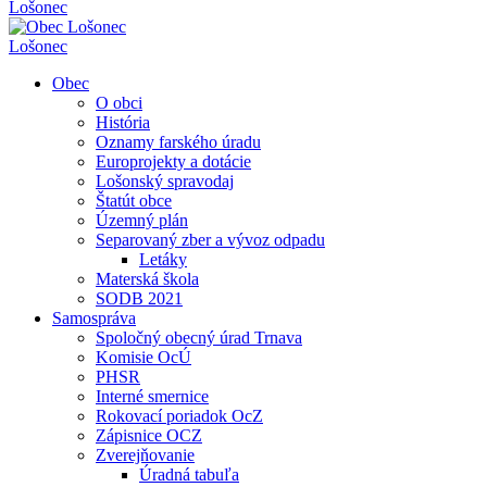
Lošonec
Lošonec
Obec
O obci
História
Oznamy farského úradu
Europrojekty a dotácie
Lošonský spravodaj
Štatút obce
Územný plán
Separovaný zber a vývoz odpadu
Letáky
Materská škola
SODB 2021
Samospráva
Spoločný obecný úrad Trnava
Komisie OcÚ
PHSR
Interné smernice
Rokovací poriadok OcZ
Zápisnice OCZ
Zverejňovanie
Úradná tabuľa