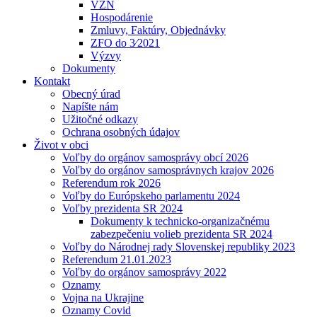
VZN
Hospodárenie
Zmluvy, Faktúry, Objednávky
ZFO do 3⁄2021
Výzvy
Dokumenty
Kontakt
Obecný úrad
Napíšte nám
Užitočné odkazy
Ochrana osobných údajov
Život v obci
Voľby do orgánov samosprávy obcí 2026
Voľby do orgánov samosprávnych krajov 2026
Referendum rok 2026
Voľby do Európskeho parlamentu 2024
Voľby prezidenta SR 2024
Dokumenty k technicko-organizačnému
zabezpečeniu volieb prezidenta SR 2024
Voľby do Národnej rady Slovenskej republiky 2023
Referendum 21.01.2023
Voľby do orgánov samosprávy 2022
Oznamy
Vojna na Ukrajine
Oznamy Covid