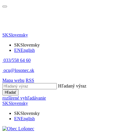
SK
Slovensky
SK
Slovensky
EN
English
033/558 64 60
ocu@losonec.sk
Mapa webu
RSS
Hľadaný výraz
Hľadať
rozšírené vyhľadávanie
SK
Slovensky
SK
Slovensky
EN
English