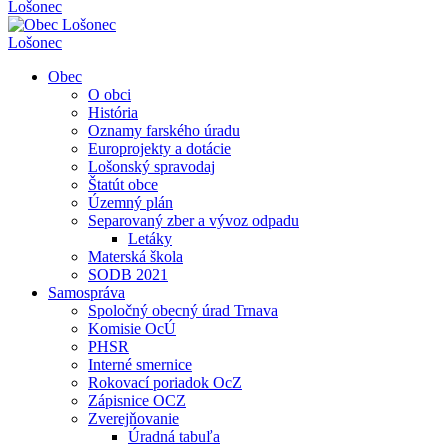
Lošonec
Lošonec
Obec
O obci
História
Oznamy farského úradu
Europrojekty a dotácie
Lošonský spravodaj
Štatút obce
Územný plán
Separovaný zber a vývoz odpadu
Letáky
Materská škola
SODB 2021
Samospráva
Spoločný obecný úrad Trnava
Komisie OcÚ
PHSR
Interné smernice
Rokovací poriadok OcZ
Zápisnice OCZ
Zverejňovanie
Úradná tabuľa