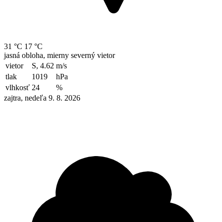
31 °C
17 °C
jasná obloha, mierny severný vietor
vietor
S, 4.62
m/s
tlak
1019
hPa
vlhkosť
24
%
zajtra, nedeľa 9. 8. 2026