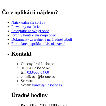
Čo v aplikácii nájdem?
Najaktuálnejšie správy
Pozvánky na akcie
Fotografie zo svojej obce
Rýchly kontakt na svoju obec
Dokumenty zverejnené na úradnej tabuli
Formuláre, napríklad hlásenia závad
Kontakt
Obecný úrad Lošonec
919 04 Lošonec 62
tel.:
033/558 64 60
e-mail: ocu@losonec.sk
Starosta
e-mail:
starosta@losonec.sk
Úradné hodiny
Po | 8:00 - 12:00 | 13:00 - 15:00