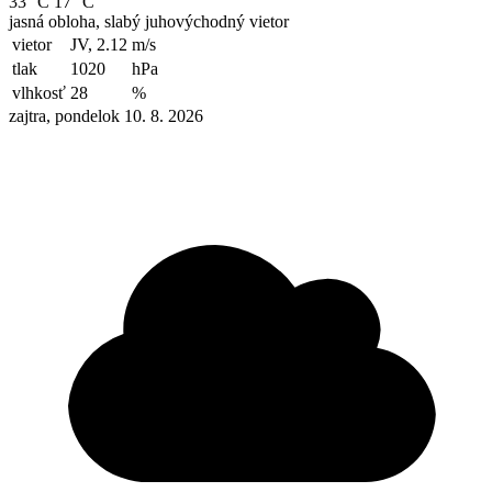
33 °C
17 °C
jasná obloha, slabý juhovýchodný vietor
vietor
JV, 2.12
m/s
tlak
1020
hPa
vlhkosť
28
%
zajtra, pondelok 10. 8. 2026