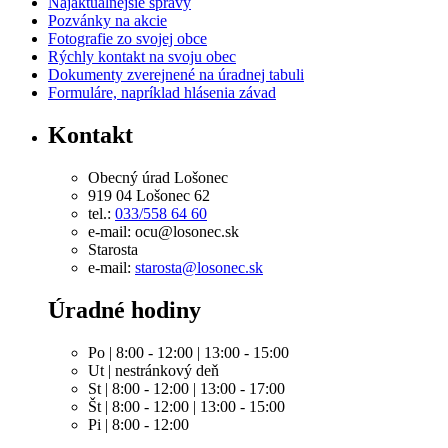
Najaktuálnejšie správy
Pozvánky na akcie
Fotografie zo svojej obce
Rýchly kontakt na svoju obec
Dokumenty zverejnené na úradnej tabuli
Formuláre, napríklad hlásenia závad
Kontakt
Obecný úrad Lošonec
919 04 Lošonec 62
tel.:
033/558 64 60
e-mail: ocu@losonec.sk
Starosta
e-mail:
starosta@losonec.sk
Úradné hodiny
Po | 8:00 - 12:00 | 13:00 - 15:00
Ut | nestránkový deň
St | 8:00 - 12:00 | 13:00 - 17:00
Št | 8:00 - 12:00 | 13:00 - 15:00
Pi | 8:00 - 12:00