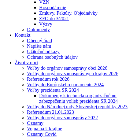
VZN
Hospodárenie
Zmluvy, Faktúry, Objednávky
ZFO do 3⁄2021
Výzvy
Dokumenty
Kontakt
Obecný úrad
Napíšte nám
Užitočné odkazy
Ochrana osobných údajov
Život v obci
Voľby do orgánov samosprávy obcí 2026
Voľby do orgánov samosprávnych krajov 2026
Referendum rok 2026
Voľby do Európskeho parlamentu 2024
Voľby prezidenta SR 2024
Dokumenty k technicko-organizačnému
zabezpečeniu volieb prezidenta SR 2024
Voľby do Národnej rady Slovenskej republiky 2023
Referendum 21.01.2023
Voľby do orgánov samosprávy 2022
Oznamy
Vojna na Ukrajine
Oznamy Covid