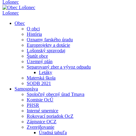
Lošonec
Lošonec
Obec
O obci
História
Oznamy farského úradu
Europrojekty a dotácie
Lošonský spravodaj
Štatút obce
Územný plán
Separovaný zber a vývoz odpadu
Letáky
Materská škola
SODB 2021
Samospráva
Spoločný obecný úrad Trnava
Komisie OcÚ
PHSR
Interné smernice
Rokovací poriadok OcZ
Zápisnice OCZ
Zverejňovanie
Úradná tabuľa