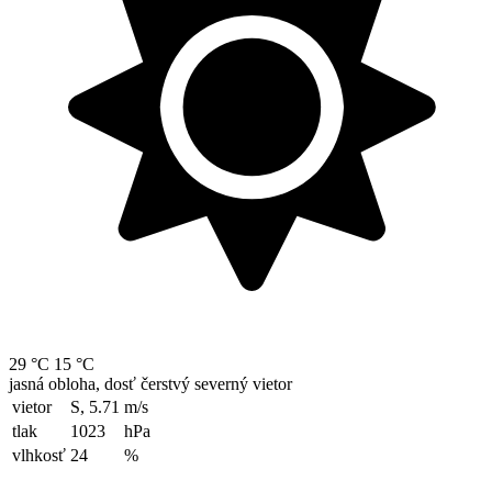
29 °C
15 °C
jasná obloha, dosť čerstvý severný vietor
vietor
S, 5.71
m/s
tlak
1023
hPa
vlhkosť
24
%