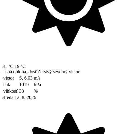
31 °C
19 °C
jasná obloha, dosť čerstvý severný vietor
vietor
S, 6.03
m/s
tlak
1019
hPa
vlhkosť
33
%
streda 12. 8. 2026