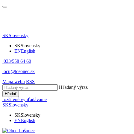
SK
Slovensky
SK
Slovensky
EN
English
033/558 64 60
ocu@losonec.sk
Mapa webu
RSS
Hľadaný výraz
Hľadať
rozšírené vyhľadávanie
SK
Slovensky
SK
Slovensky
EN
English