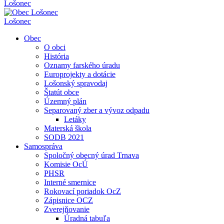
Lošonec
Lošonec
Obec
O obci
História
Oznamy farského úradu
Europrojekty a dotácie
Lošonský spravodaj
Štatút obce
Územný plán
Separovaný zber a vývoz odpadu
Letáky
Materská škola
SODB 2021
Samospráva
Spoločný obecný úrad Trnava
Komisie OcÚ
PHSR
Interné smernice
Rokovací poriadok OcZ
Zápisnice OCZ
Zverejňovanie
Úradná tabuľa