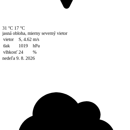
31 °C
17 °C
jasná obloha, mierny severný vietor
vietor
S, 4.62
m/s
tlak
1019
hPa
vlhkosť
24
%
nedeľa 9. 8. 2026