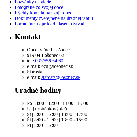
Pozvánky na akcie
Fotografie zo svojej obce
Rýchly kontakt na svoju obec
Dokumenty zverejnené na úradnej tabuli
Formuláre, napríklad hlásenia závad
Kontakt
Obecný úrad Lošonec
919 04 Lošonec 62
tel.:
033/558 64 60
e-mail: ocu@losonec.sk
Starosta
e-mail:
starosta@losonec.sk
Úradné hodiny
Po | 8:00 - 12:00 | 13:00 - 15:00
Ut | nestránkový deň
St | 8:00 - 12:00 | 13:00 - 17:00
Št | 8:00 - 12:00 | 13:00 - 15:00
Pi | 8:00 - 12:00