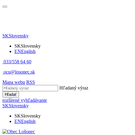
SK
Slovensky
SK
Slovensky
EN
English
033/558 64 60
ocu@losonec.sk
Mapa webu
RSS
Hľadaný výraz
Hľadať
rozšírené vyhľadávanie
SK
Slovensky
SK
Slovensky
EN
English