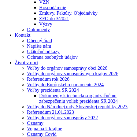
VZN
Hospodárenie
Zmluvy, Faktúry, Objednávky
ZFO do 3⁄2021
Výzvy
Dokumenty
Kontakt
Obecný úrad
Napíšte nám
Užitočné odkazy
Ochrana osobných údajov
Život v obci
Voľby do orgánov samosprávy obcí 2026
Voľby do orgánov samosprávnych krajov 2026
Referendum rok 2026
Voľby do Európskeho parlamentu 2024
Voľby prezidenta SR 2024
Dokumenty k technicko-organizačnému
zabezpečeniu volieb prezidenta SR 2024
Voľby do Národnej rady Slovenskej republiky 2023
Referendum 21.01.2023
Voľby do orgánov samosprávy 2022
Oznamy
Vojna na Ukrajine
Oznamy Covid