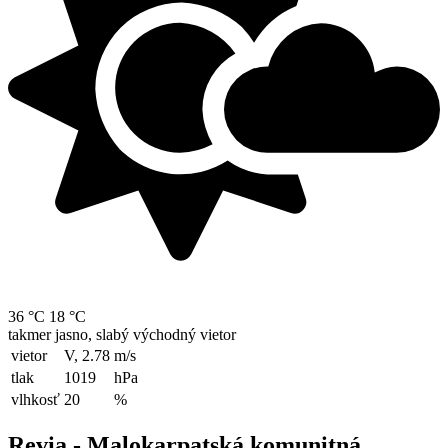
36 °C
18 °C
takmer jasno, slabý východný vietor
vietor
V, 2.78
m/s
tlak
1019
hPa
vlhkosť
20
%
Revia - Malokarpatská komunitná