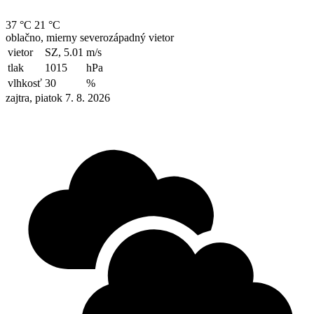
37 °C
21 °C
oblačno, mierny severozápadný vietor
vietor
SZ, 5.01
m/s
tlak
1015
hPa
vlhkosť
30
%
zajtra, piatok 7. 8. 2026