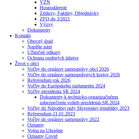
VZN
Hospodárenie
Zmluvy, Faktúry, Objednávky
ZFO do 3⁄2021
Výzvy
Dokumenty
Kontakt
Obecný úrad
Napíšte nám
Užitočné odkazy
Ochrana osobných údajov
Život v obci
Voľby do orgánov samosprávy obcí 2026
Voľby do orgánov samosprávnych krajov 2026
Referendum rok 2026
Voľby do Európskeho parlamentu 2024
Voľby prezidenta SR 2024
Dokumenty k technicko-organizačnému
zabezpečeniu volieb prezidenta SR 2024
Voľby do Národnej rady Slovenskej republiky 2023
Referendum 21.01.2023
Voľby do orgánov samosprávy 2022
Oznamy
Vojna na Ukrajine
Oznamy Covid