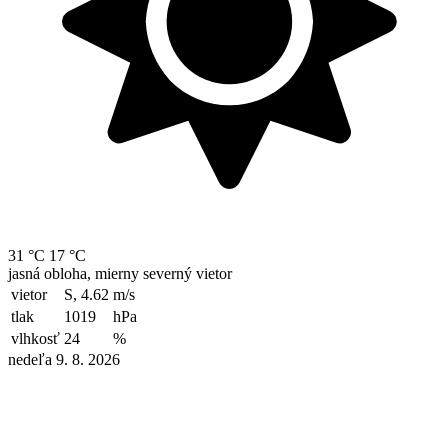
31 °C
17 °C
jasná obloha, mierny severný vietor
vietor
S, 4.62
m/s
tlak
1019
hPa
vlhkosť
24
%
nedeľa 9. 8. 2026