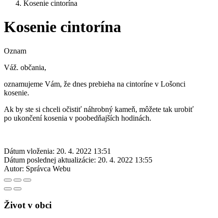
Kosenie cintorína
Kosenie cintorína
Oznam
Váž. občania,
oznamujeme Vám, že dnes prebieha na cintoríne v Lošonci
kosenie.
Ak by ste si chceli očistiť náhrobný kameň, môžete tak urobiť
po ukončení kosenia v poobedňajších hodinách.
Dátum vloženia:
20. 4. 2022 13:51
Dátum poslednej aktualizácie:
20. 4. 2022 13:55
Autor:
Správca Webu
Život v obci