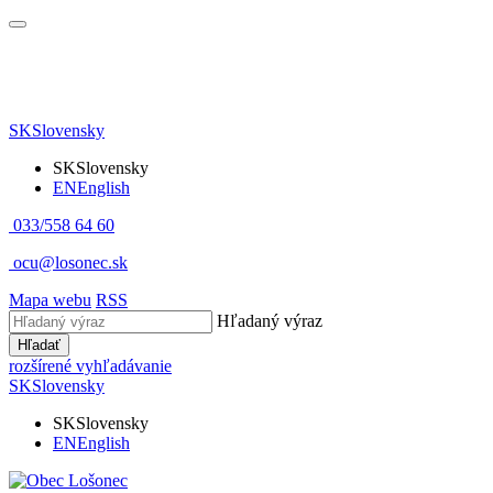
SK
Slovensky
SK
Slovensky
EN
English
033/558 64 60
ocu@losonec.sk
Mapa webu
RSS
Hľadaný výraz
Hľadať
rozšírené vyhľadávanie
SK
Slovensky
SK
Slovensky
EN
English