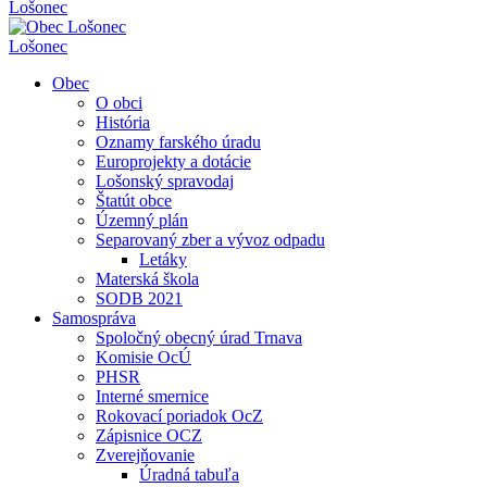
Lošonec
Lošonec
Obec
O obci
História
Oznamy farského úradu
Europrojekty a dotácie
Lošonský spravodaj
Štatút obce
Územný plán
Separovaný zber a vývoz odpadu
Letáky
Materská škola
SODB 2021
Samospráva
Spoločný obecný úrad Trnava
Komisie OcÚ
PHSR
Interné smernice
Rokovací poriadok OcZ
Zápisnice OCZ
Zverejňovanie
Úradná tabuľa