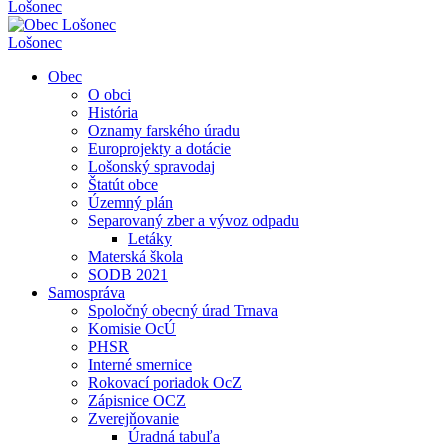
Lošonec
Lošonec
Obec
O obci
História
Oznamy farského úradu
Europrojekty a dotácie
Lošonský spravodaj
Štatút obce
Územný plán
Separovaný zber a vývoz odpadu
Letáky
Materská škola
SODB 2021
Samospráva
Spoločný obecný úrad Trnava
Komisie OcÚ
PHSR
Interné smernice
Rokovací poriadok OcZ
Zápisnice OCZ
Zverejňovanie
Úradná tabuľa