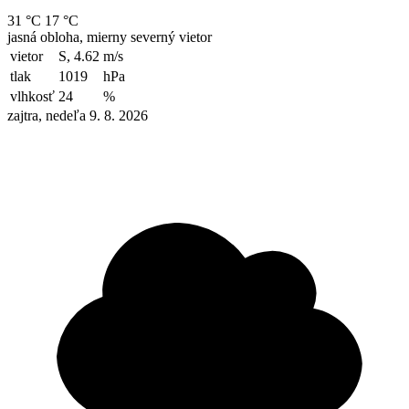
31 °C
17 °C
jasná obloha, mierny severný vietor
vietor
S, 4.62
m/s
tlak
1019
hPa
vlhkosť
24
%
zajtra, nedeľa 9. 8. 2026