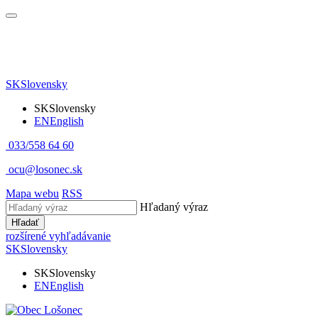
SK
Slovensky
SK
Slovensky
EN
English
033/558 64 60
ocu@losonec.sk
Mapa webu
RSS
Hľadaný výraz
Hľadať
rozšírené vyhľadávanie
SK
Slovensky
SK
Slovensky
EN
English