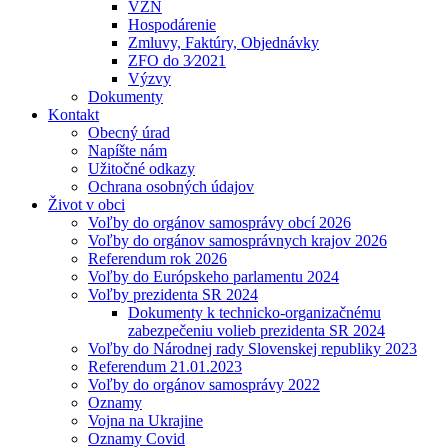
VZN
Hospodárenie
Zmluvy, Faktúry, Objednávky
ZFO do 3⁄2021
Výzvy
Dokumenty
Kontakt
Obecný úrad
Napíšte nám
Užitočné odkazy
Ochrana osobných údajov
Život v obci
Voľby do orgánov samosprávy obcí 2026
Voľby do orgánov samosprávnych krajov 2026
Referendum rok 2026
Voľby do Európskeho parlamentu 2024
Voľby prezidenta SR 2024
Dokumenty k technicko-organizačnému
zabezpečeniu volieb prezidenta SR 2024
Voľby do Národnej rady Slovenskej republiky 2023
Referendum 21.01.2023
Voľby do orgánov samosprávy 2022
Oznamy
Vojna na Ukrajine
Oznamy Covid