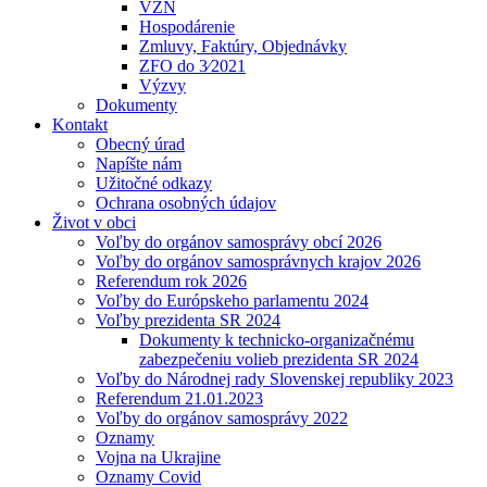
VZN
Hospodárenie
Zmluvy, Faktúry, Objednávky
ZFO do 3⁄2021
Výzvy
Dokumenty
Kontakt
Obecný úrad
Napíšte nám
Užitočné odkazy
Ochrana osobných údajov
Život v obci
Voľby do orgánov samosprávy obcí 2026
Voľby do orgánov samosprávnych krajov 2026
Referendum rok 2026
Voľby do Európskeho parlamentu 2024
Voľby prezidenta SR 2024
Dokumenty k technicko-organizačnému
zabezpečeniu volieb prezidenta SR 2024
Voľby do Národnej rady Slovenskej republiky 2023
Referendum 21.01.2023
Voľby do orgánov samosprávy 2022
Oznamy
Vojna na Ukrajine
Oznamy Covid