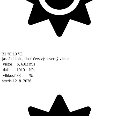
31 °C
19 °C
jasná obloha, dosť čerstvý severný vietor
vietor
S, 6.03
m/s
tlak
1019
hPa
vlhkosť
33
%
streda 12. 8. 2026