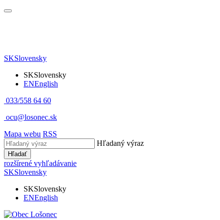
SK
Slovensky
SK
Slovensky
EN
English
033/558 64 60
ocu@losonec.sk
Mapa webu
RSS
Hľadaný výraz
Hľadať
rozšírené vyhľadávanie
SK
Slovensky
SK
Slovensky
EN
English