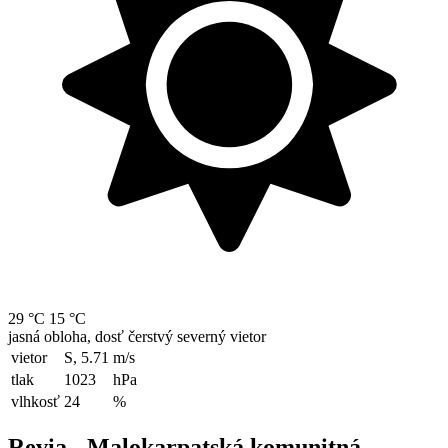
29 °C
15 °C
jasná obloha, dosť čerstvý severný vietor
vietor
S, 5.71
m/s
tlak
1023
hPa
vlhkosť
24
%
Revia - Malokarpatská komunitná