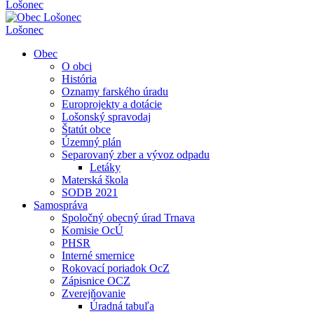
Lošonec
Lošonec
Obec
O obci
História
Oznamy farského úradu
Europrojekty a dotácie
Lošonský spravodaj
Štatút obce
Územný plán
Separovaný zber a vývoz odpadu
Letáky
Materská škola
SODB 2021
Samospráva
Spoločný obecný úrad Trnava
Komisie OcÚ
PHSR
Interné smernice
Rokovací poriadok OcZ
Zápisnice OCZ
Zverejňovanie
Úradná tabuľa