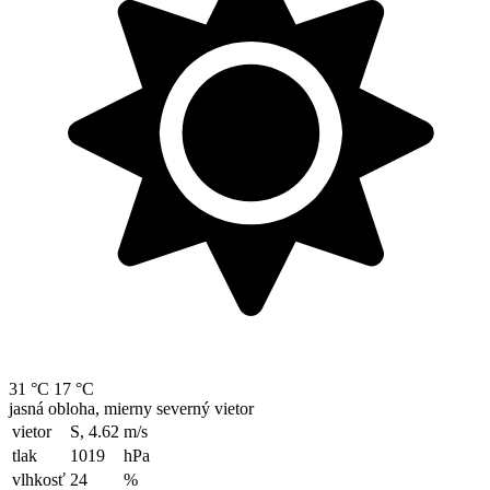
31 °C
17 °C
jasná obloha, mierny severný vietor
vietor
S, 4.62
m/s
tlak
1019
hPa
vlhkosť
24
%