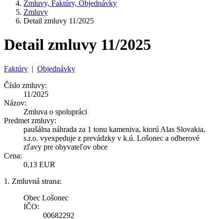
Zmluvy, Faktúry, Objednávky
Zmluvy
Detail zmluvy 11/2025
Detail zmluvy 11/2025
Faktúry
|
Objednávky
Číslo zmluvy:
11/2025
Názov:
Zmluva o spolupráci
Predmet zmluvy:
paušálna náhrada za 1 tonu kameniva, ktorú Alas Slovakia,
s.r.o. vyexpeduje z prevádzky v k.ú. Lošonec a odberové
zľavy pre obyvateľov obce
Cena:
0,13 EUR
1. Zmluvná strana:
Obec Lošonec
IČO:
00682292