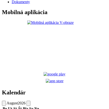
Dokumenty
Mobilná aplikácia
Kalendár
August
2026
Po
Ut
St
Št
Pia
So
Ne