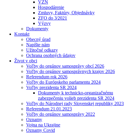
VZN
Hospodárenie
Zmluvy, Faktúry, Objednávky
ZFO do 3⁄2021
Výzvy
Dokumenty
Kontakt
Obecný úrad
Napíšte nám
Užitočné odkazy
Ochrana osobných údajov
Život v obci
Voľby do orgánov samosprávy obcí 2026
Voľby do orgánov samosprávnych krajov 2026
Referendum rok 2026
Voľby do Európskeho parlamentu 2024
Voľby prezidenta SR 2024
Dokumenty k technicko-organizačnému
zabezpečeniu volieb prezidenta SR 2024
Voľby do Národnej rady Slovenskej republiky 2023
Referendum 21.01.2023
Voľby do orgánov samosprávy 2022
Oznamy
Vojna na Ukrajine
Oznamy Covid