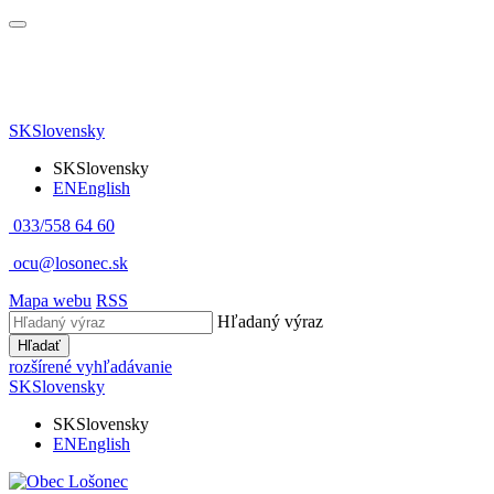
SK
Slovensky
SK
Slovensky
EN
English
033/558 64 60
ocu@losonec.sk
Mapa webu
RSS
Hľadaný výraz
Hľadať
rozšírené vyhľadávanie
SK
Slovensky
SK
Slovensky
EN
English