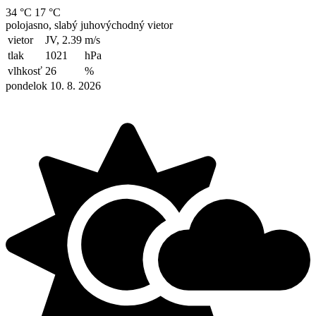
34 °C
17 °C
polojasno, slabý juhovýchodný vietor
vietor
JV, 2.39
m/s
tlak
1021
hPa
vlhkosť
26
%
pondelok 10. 8. 2026