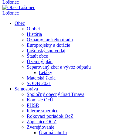
Lošonec
Lošonec
Obec
O obci
História
Oznamy farského úradu
Europrojekty a dotácie
Lošonský spravodaj
Štatút obce
Územný plán
Separovaný zber a vývoz odpadu
Letáky
Materská škola
SODB 2021
Samospráva
Spoločný obecný úrad Trnava
Komisie OcÚ
PHSR
Interné smernice
Rokovací poriadok OcZ
Zápisnice OCZ
Zverejňovanie
Úradná tabuľa