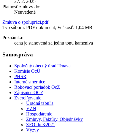
27. 2. 2025
Platnosť zmluvy do:
Neuvedené
Zmluva o spolupráci.pdf
Typ súboru: PDF dokument, Veľkosť: 1,04 MB
Poznámka:
cena je stanovená za jednu tonu kameniva
Samospráva
Spoločný obecný úrad Trnava
Komisie OcÚ
PHSR
Interné smernice
Rokovací poriadok OcZ
Zápisnice OCZ
Zverejňovanie
Úradná tabuľa
VZN
Hospodárenie
Zmluvy, Faktúry, Objednávky
ZFO do 3⁄2021
Výzvy