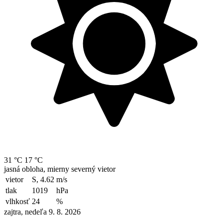
31 °C
17 °C
jasná obloha, mierny severný vietor
vietor
S, 4.62
m/s
tlak
1019
hPa
vlhkosť
24
%
zajtra, nedeľa 9. 8. 2026