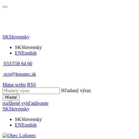
SK
Slovensky
SK
Slovensky
EN
English
033/558 64 60
ocu@losonec.sk
Mapa webu
RSS
Hľadaný výraz
Hľadať
rozšírené vyhľadávanie
SK
Slovensky
SK
Slovensky
EN
English