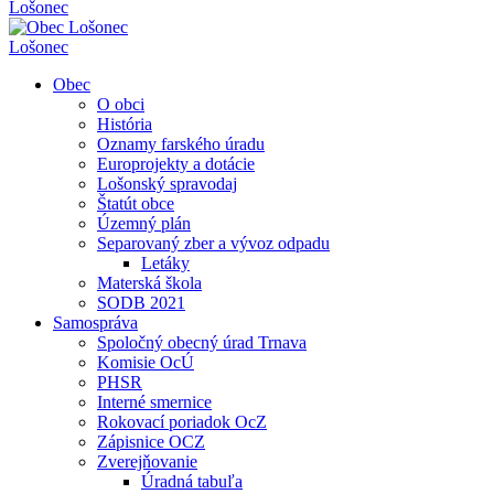
Lošonec
Lošonec
Obec
O obci
História
Oznamy farského úradu
Europrojekty a dotácie
Lošonský spravodaj
Štatút obce
Územný plán
Separovaný zber a vývoz odpadu
Letáky
Materská škola
SODB 2021
Samospráva
Spoločný obecný úrad Trnava
Komisie OcÚ
PHSR
Interné smernice
Rokovací poriadok OcZ
Zápisnice OCZ
Zverejňovanie
Úradná tabuľa