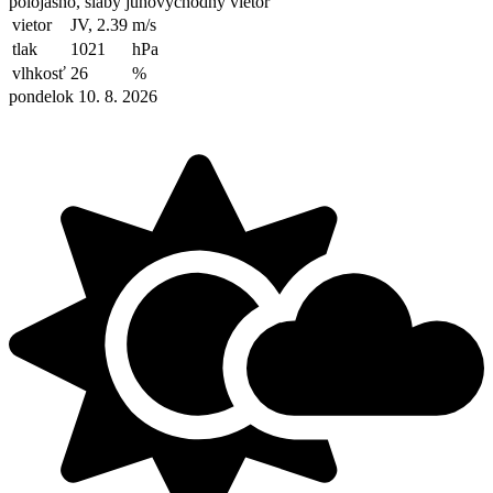
polojasno, slabý juhovýchodný vietor
vietor
JV, 2.39
m/s
tlak
1021
hPa
vlhkosť
26
%
pondelok 10. 8. 2026