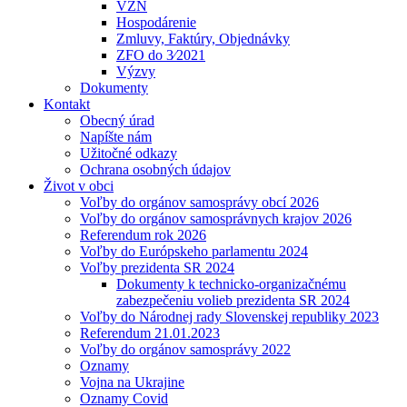
VZN
Hospodárenie
Zmluvy, Faktúry, Objednávky
ZFO do 3⁄2021
Výzvy
Dokumenty
Kontakt
Obecný úrad
Napíšte nám
Užitočné odkazy
Ochrana osobných údajov
Život v obci
Voľby do orgánov samosprávy obcí 2026
Voľby do orgánov samosprávnych krajov 2026
Referendum rok 2026
Voľby do Európskeho parlamentu 2024
Voľby prezidenta SR 2024
Dokumenty k technicko-organizačnému
zabezpečeniu volieb prezidenta SR 2024
Voľby do Národnej rady Slovenskej republiky 2023
Referendum 21.01.2023
Voľby do orgánov samosprávy 2022
Oznamy
Vojna na Ukrajine
Oznamy Covid