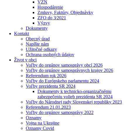
VZN
Hospodárenie
Zmluvy, Faktúry, Objednávky
ZFO do 3⁄2021
Výzvy
Dokumenty
Kontakt
Obecný úrad
Napíšte nám
Užitočné odkazy
Ochrana osobných údajov
Život v obci
Voľby do orgánov samosprávy obcí 2026
Voľby do orgánov samosprávnych krajov 2026
Referendum rok 2026
Voľby do Európskeho parlamentu 2024
Voľby prezidenta SR 2024
Dokumenty k technicko-organizačnému
zabezpečeniu volieb prezidenta SR 2024
Voľby do Národnej rady Slovenskej republiky 2023
Referendum 21.01.2023
Voľby do orgánov samosprávy 2022
Oznamy
Vojna na Ukrajine
Oznamy Covid