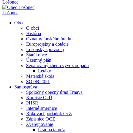
Lošonec
Lošonec
Obec
O obci
História
Oznamy farského úradu
Europrojekty a dotácie
Lošonský spravodaj
Štatút obce
Územný plán
Separovaný zber a vývoz odpadu
Letáky
Materská škola
SODB 2021
Samospráva
Spoločný obecný úrad Trnava
Komisie OcÚ
PHSR
Interné smernice
Rokovací poriadok OcZ
Zápisnice OCZ
Zverejňovanie
Úradná tabuľa