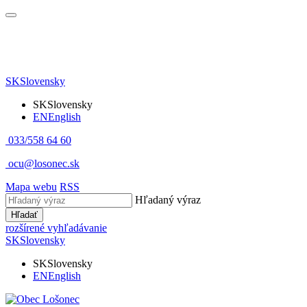
SK
Slovensky
SK
Slovensky
EN
English
033/558 64 60
ocu@losonec.sk
Mapa webu
RSS
Hľadaný výraz
Hľadať
rozšírené vyhľadávanie
SK
Slovensky
SK
Slovensky
EN
English