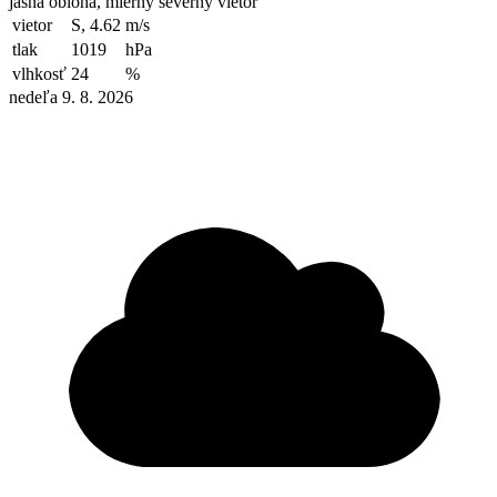
jasná obloha, mierny severný vietor
vietor
S, 4.62
m/s
tlak
1019
hPa
vlhkosť
24
%
nedeľa 9. 8. 2026