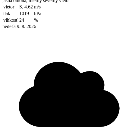
jasná obloha, mierny severný vietor
vietor
S, 4.62
m/s
tlak
1019
hPa
vlhkosť
24
%
nedeľa 9. 8. 2026