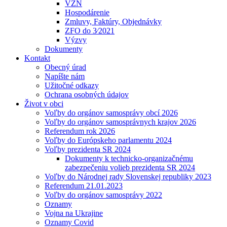
VZN
Hospodárenie
Zmluvy, Faktúry, Objednávky
ZFO do 3⁄2021
Výzvy
Dokumenty
Kontakt
Obecný úrad
Napíšte nám
Užitočné odkazy
Ochrana osobných údajov
Život v obci
Voľby do orgánov samosprávy obcí 2026
Voľby do orgánov samosprávnych krajov 2026
Referendum rok 2026
Voľby do Európskeho parlamentu 2024
Voľby prezidenta SR 2024
Dokumenty k technicko-organizačnému
zabezpečeniu volieb prezidenta SR 2024
Voľby do Národnej rady Slovenskej republiky 2023
Referendum 21.01.2023
Voľby do orgánov samosprávy 2022
Oznamy
Vojna na Ukrajine
Oznamy Covid