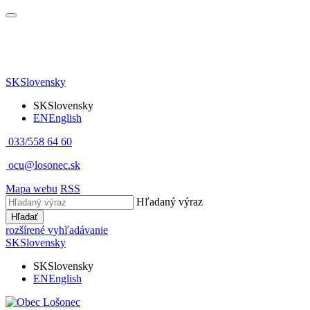
SK
Slovensky
SK
Slovensky
EN
English
033/558 64 60
ocu@losonec.sk
Mapa webu
RSS
Hľadaný výraz
Hľadať
rozšírené vyhľadávanie
SK
Slovensky
SK
Slovensky
EN
English