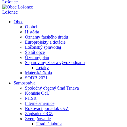
Lošonec
Lošonec
Obec
O obci
História
Oznamy farského úradu
Europrojekty a dotácie
Lošonský spravodaj
Štatút obce
Územný plán
Separovaný zber a vývoz odpadu
Letáky
Materská škola
SODB 2021
Samospráva
Spoločný obecný úrad Trnava
Komisie OcÚ
PHSR
Interné smernice
Rokovací poriadok OcZ
Zápisnice OCZ
Zverejňovanie
Úradná tabuľa