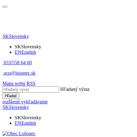
SK
Slovensky
SK
Slovensky
EN
English
033/558 64 60
ocu@losonec.sk
Mapa webu
RSS
Hľadaný výraz
Hľadať
rozšírené vyhľadávanie
SK
Slovensky
SK
Slovensky
EN
English