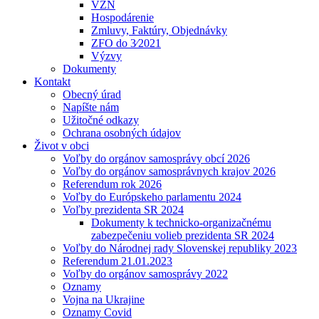
VZN
Hospodárenie
Zmluvy, Faktúry, Objednávky
ZFO do 3⁄2021
Výzvy
Dokumenty
Kontakt
Obecný úrad
Napíšte nám
Užitočné odkazy
Ochrana osobných údajov
Život v obci
Voľby do orgánov samosprávy obcí 2026
Voľby do orgánov samosprávnych krajov 2026
Referendum rok 2026
Voľby do Európskeho parlamentu 2024
Voľby prezidenta SR 2024
Dokumenty k technicko-organizačnému
zabezpečeniu volieb prezidenta SR 2024
Voľby do Národnej rady Slovenskej republiky 2023
Referendum 21.01.2023
Voľby do orgánov samosprávy 2022
Oznamy
Vojna na Ukrajine
Oznamy Covid