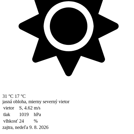
31 °C
17 °C
jasná obloha, mierny severný vietor
vietor
S, 4.62
m/s
tlak
1019
hPa
vlhkosť
24
%
zajtra, nedeľa 9. 8. 2026