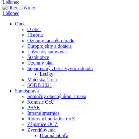
Lošonec
Lošonec
Obec
O obci
História
Oznamy farského úradu
Europrojekty a dotácie
Lošonský spravodaj
Štatút obce
Územný plán
Separovaný zber a vývoz odpadu
Letáky
Materská škola
SODB 2021
Samospráva
Spoločný obecný úrad Trnava
Komisie OcÚ
PHSR
Interné smernice
Rokovací poriadok OcZ
Zápisnice OCZ
Zverejňovanie
Úradná tabuľa