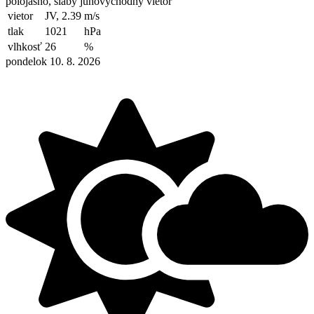
polojasno, slabý juhovýchodný vietor
vietor
JV, 2.39
m/s
tlak
1021
hPa
vlhkosť
26
%
pondelok 10. 8. 2026