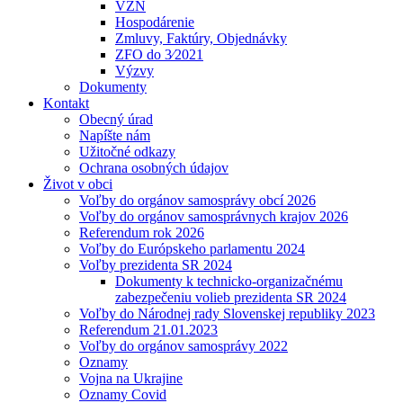
VZN
Hospodárenie
Zmluvy, Faktúry, Objednávky
ZFO do 3⁄2021
Výzvy
Dokumenty
Kontakt
Obecný úrad
Napíšte nám
Užitočné odkazy
Ochrana osobných údajov
Život v obci
Voľby do orgánov samosprávy obcí 2026
Voľby do orgánov samosprávnych krajov 2026
Referendum rok 2026
Voľby do Európskeho parlamentu 2024
Voľby prezidenta SR 2024
Dokumenty k technicko-organizačnému
zabezpečeniu volieb prezidenta SR 2024
Voľby do Národnej rady Slovenskej republiky 2023
Referendum 21.01.2023
Voľby do orgánov samosprávy 2022
Oznamy
Vojna na Ukrajine
Oznamy Covid