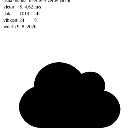
jasná obloha, mierny severný vietor
vietor
S, 4.62
m/s
tlak
1019
hPa
vlhkosť
24
%
nedeľa 9. 8. 2026