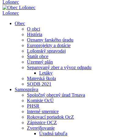
Lošonec
Lošonec
Obec
O obci
História
Oznamy farského úradu
Europrojekty a dotácie
Lošonský spravodaj
Štatút obce
Územný plán
Separovaný zber a vývoz odpadu
Letáky
Materská škola
SODB 2021
Samospráva
Spoločný obecný úrad Trnava
Komisie OcÚ
PHSR
Interné smernice
Rokovací poriadok OcZ
Zápisnice OCZ
Zverejňovanie
Úradná tabuľa