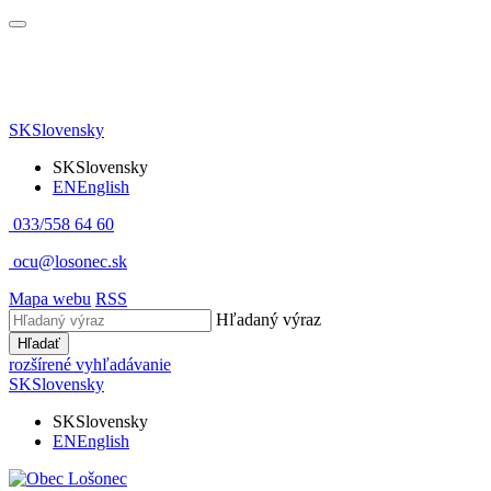
SK
Slovensky
SK
Slovensky
EN
English
033/558 64 60
ocu@losonec.sk
Mapa webu
RSS
Hľadaný výraz
Hľadať
rozšírené vyhľadávanie
SK
Slovensky
SK
Slovensky
EN
English